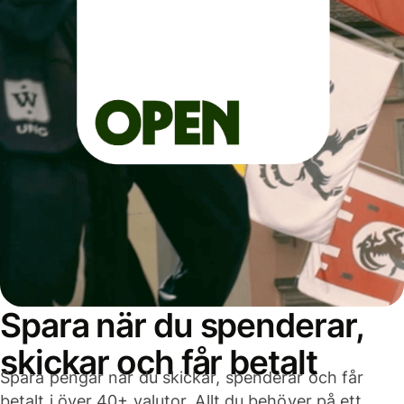
Spara när du spenderar,
skickar och får betalt
Spara pengar när du skickar, spenderar och får
betalt i över 40+ valutor. Allt du behöver på ett