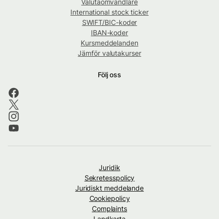
Valutaomvandlare
International stock ticker
SWIFT/BIC-koder
IBAN-koder
Kursmeddelanden
Jämför valutakurser
Följ oss
Juridik
Sekretesspolicy
Juridiskt meddelande
Cookiepolicy
Complaints
Landkarta