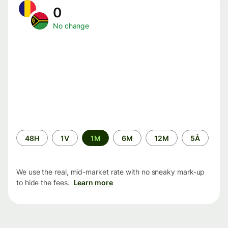
0
No change
Time
48H
1V
1M
6M
12M
5Å
period
We use the real, mid-market rate with no sneaky mark-up
to hide the fees.
Learn more