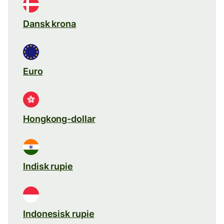
Dansk krona
Euro
Hongkong-dollar
Indisk rupie
Indonesisk rupie