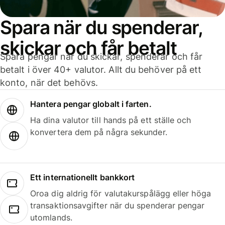
Spara när du spenderar,
skickar och får betalt
Spara pengar när du skickar, spenderar och får
betalt i över 40+ valutor. Allt du behöver på ett
konto, när det behövs.
Hantera pengar globalt i farten.
Ha dina valutor till hands på ett ställe och
konvertera dem på några sekunder.
Ett internationellt bankkort
Oroa dig aldrig för valutakurspålägg eller höga
transaktionsavgifter när du spenderar pengar
utomlands.