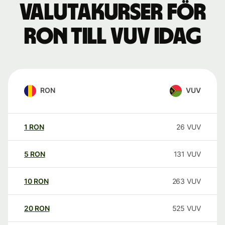
Valutakurser för
RON till VUV idag
RON
VUV
1
RON
26
VUV
5
RON
131
VUV
10
RON
263
VUV
20
RON
525
VUV