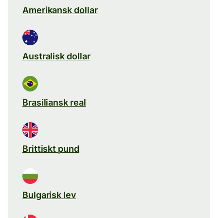
Amerikansk dollar
Australisk dollar
Brasiliansk real
Brittiskt pund
Bulgarisk lev