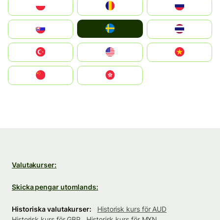
Polska
România
Россия
Ruoŧŧa
Slovensko
ไทย
Türkiye
United States
Vietnam
中国
中國香港特別行政區
Valutakurser:
Skicka pengar utomlands:
Historiska valutakurser:
Historisk kurs för AUD
Historisk kurs för GBP
Historisk kurs för MXN