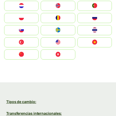
Nederland
Norge
Portugal
Polska
România
Россия
Slovensko
Ruoŧŧa
ไทย
Türkiye
United States
Vietnam
中国
中國香港特別行政區
Tipos de cambio:
Transferencias internacionales: