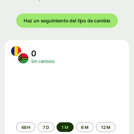
Haz un seguimiento del tipo de cambio
0
Sin cambios
Periodo
48 H
7 D
1 M
6 M
12 M
de