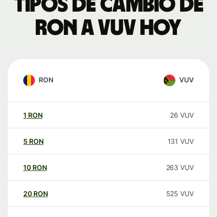
Tipos de cambio de
RON a VUV hoy
RON
VUV
1
RON
26
VUV
5
RON
131
VUV
10
RON
263
VUV
20
RON
525
VUV