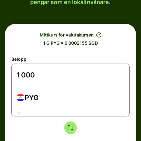
pengar som en lokalinvånare.
Mittkurs för valutakursen
1 ₲ PYG = 0,0002155 SGD
Belopp
PYG