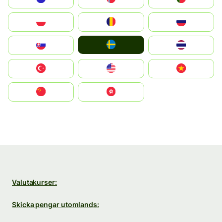
Polska
România
Россия
Ruoŧŧa
Slovensko
ไทย
Türkiye
United States
Vietnam
中国
中國香港特別行政區
Valutakurser:
Skicka pengar utomlands: