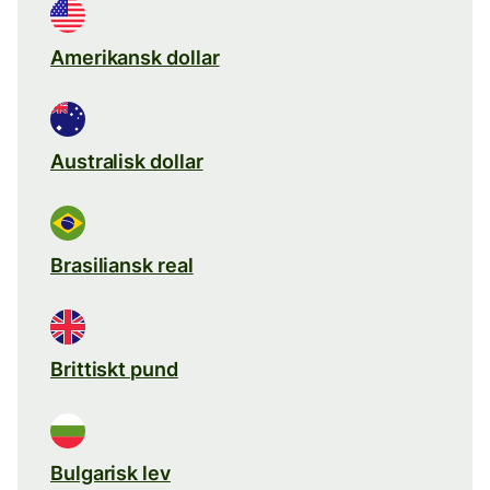
Amerikansk dollar
Australisk dollar
Brasiliansk real
Brittiskt pund
Bulgarisk lev