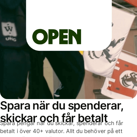
Spara när du spenderar,
skickar och får betalt
Spara pengar när du skickar, spenderar och får
betalt i över 40+ valutor. Allt du behöver på ett