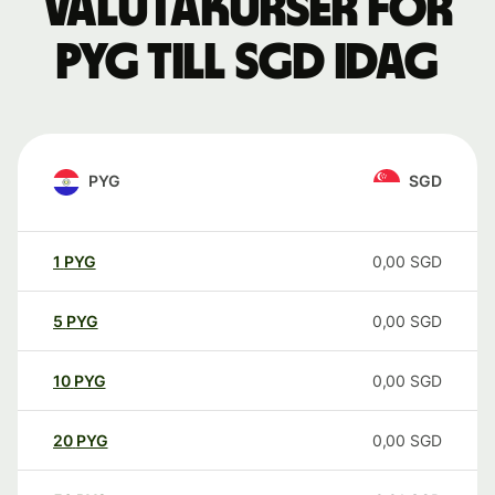
Valutakurser för
PYG till SGD idag
PYG
SGD
1
PYG
0,00
SGD
5
PYG
0,00
SGD
10
PYG
0,00
SGD
20
PYG
0,00
SGD