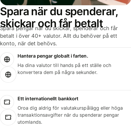
Spara när du spenderar,
skickar och får betalt
Spara pengar när du skickar, spenderar och får
betalt i över 40+ valutor. Allt du behöver på ett
konto, när det behövs.
Hantera pengar globalt i farten.
Ha dina valutor till hands på ett ställe och
konvertera dem på några sekunder.
Ett internationellt bankkort
Oroa dig aldrig för valutakurspålägg eller höga
transaktionsavgifter när du spenderar pengar
utomlands.