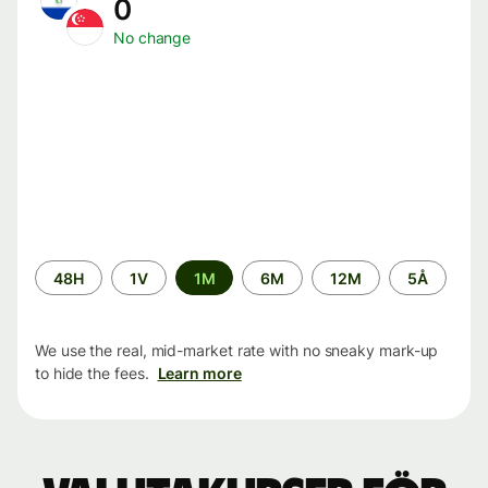
0
No change
Time
48H
1V
1M
6M
12M
5Å
period
We use the real, mid-market rate with no sneaky mark-up
to hide the fees.
Learn more