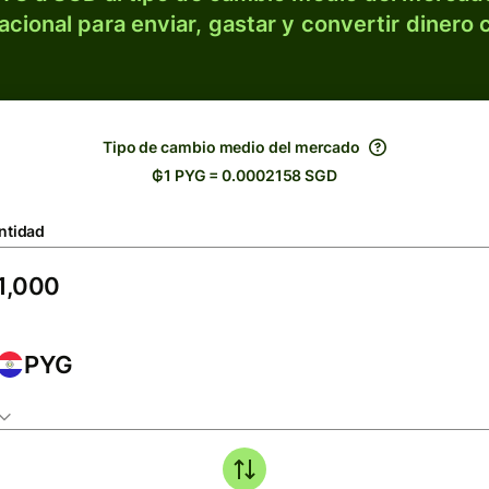
acional para enviar, gastar y convertir dinero 
Tipo de cambio medio del mercado
₲1 PYG = 0.0002158 SGD
ntidad
PYG