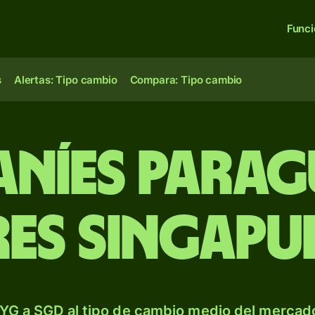
Func
s
Alertas: Tipo cambio
Compara: Tipo cambio
níes para
es singapu
YG a SGD al tipo de cambio medio del mercado