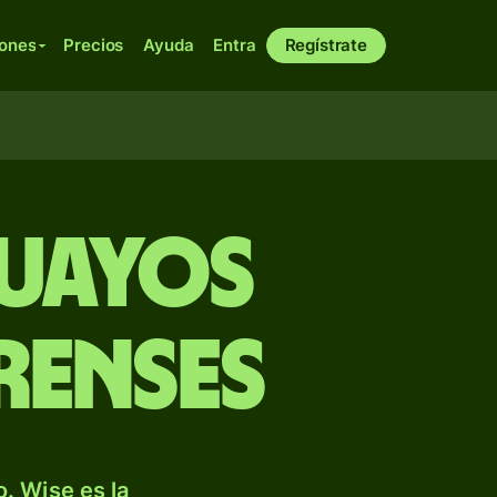
iones
Precios
Ayuda
Entra
Regístrate
guayos
renses
. Wise es la