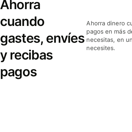
Ahorra
cuando
Ahorra dinero c
pagos en más de
gastes, envíes
necesitas, en u
necesites.
y recibas
pagos