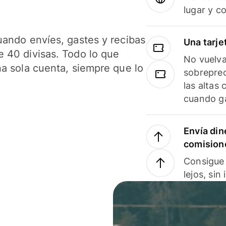
lugar y c
uando envíes, gastes y recibas
Una tarje
 40 divisas. Todo lo que
No vuelva
na sola cuenta, siempre que lo
sobreprec
las altas
cuando ga
Envía din
comision
Consigue 
lejos, sin