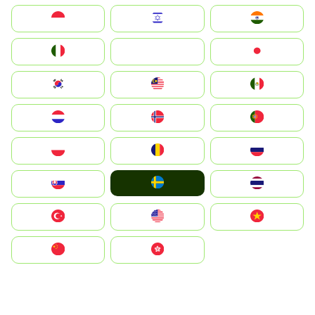
Indonesia
Israel
India
Italia
JA
Japan
South Korea
Malay
Mexico
Nederland
Norge
Portugal
Polska
România
Россия
Ruoŧŧa
Slovensko
ไทย
Türkiye
United States
Vietnam
中国
中國香港特別行政區