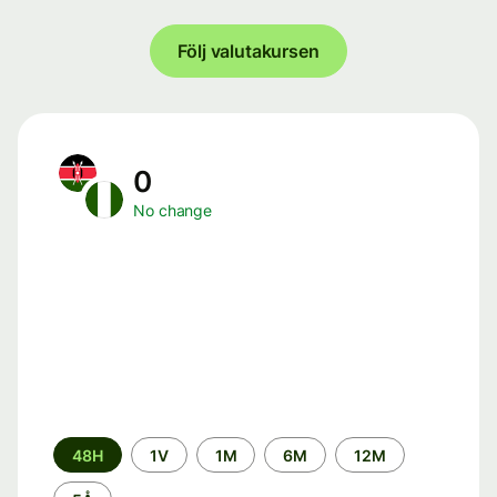
Följ valutakursen
0
No change
Time
48H
1V
1M
6M
12M
period