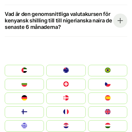
Vad är den genomsnittliga valutakursen för
kenyansk shilling till till nigerianska naira de
senaste 6 månaderna?
الإمارات العربية المتحدة
Australia
Brazil
България
Switzerland
Czechia
Deutschland
Denmark
España
Suomi
France
United Kingdom
Greece
Hrvatska
Magyarország