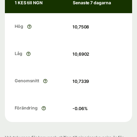
1 KES till NGN
Senaste 7 dagarna
Hög
10,7508
Låg
10,6902
Genomsnitt
10,7339
Förändring
-0.06
%