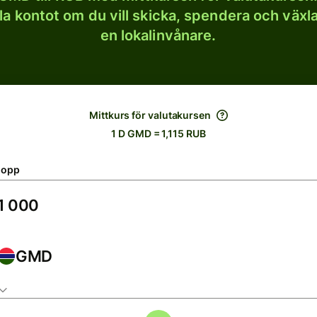
lla kontot om du vill skicka, spendera och väx
en lokalinvånare.
Mittkurs för valutakursen
1 D GMD = 1,115 RUB
lopp
GMD