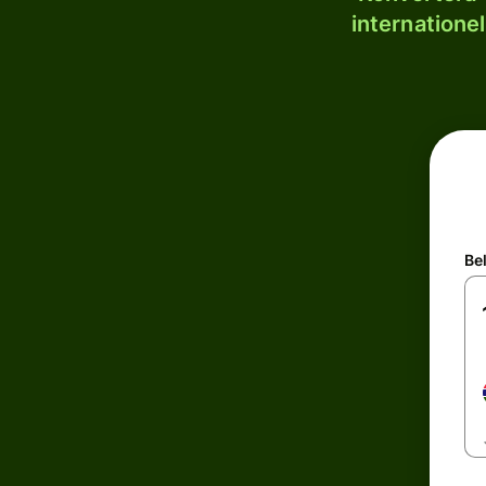
internatione
Be