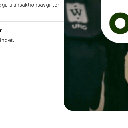
höga transaktionsavgifter
r
åndet.