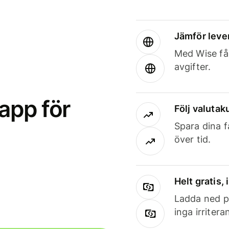
Jämför leve
Med Wise får
avgifter.
app för
Följ valutaku
Spara dina f
över tid.
Helt gratis,
Ladda ned på
inga irriter