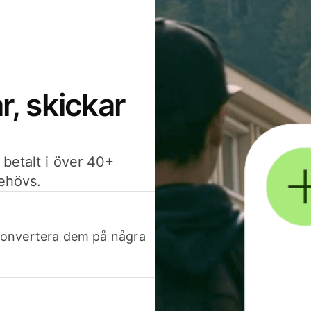
, skickar
 betalt i över 40+
behövs.
h konvertera dem på några