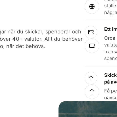
ställ
några
Ett i
ar när du skickar, spenderar och
Oroa 
i över 40+ valutor. Allt du behöver
valut
to, när det behövs.
trans
spend
Skick
på av
Få pe
oavse