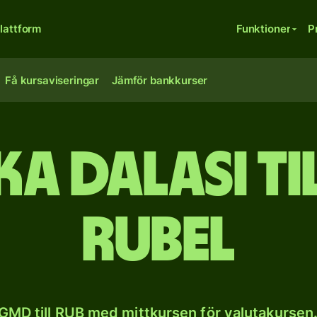
lattform
Funktioner
P
Få kursaviseringar
Jämför bankkurser
a dalasi ti
rubel
GMD till RUB med mittkursen för valutakursen.