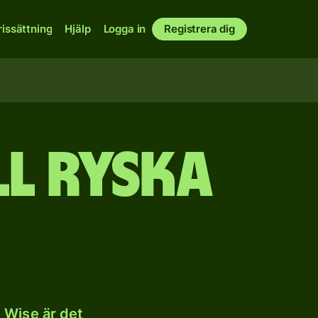
rissättning
Hjälp
Logga in
Registrera dig
ll ryska
 Wise är det