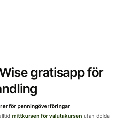
Wise gratisapp för
ndling
rer för penningöverföringar
lltid
mittkursen för valutakursen
utan dolda