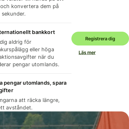
e och konvertera dem på
 sekunder.
nternationellt bankkort
Registrera dig
dig aldrig för
akurspålägg eller höga
Läs mer
aktionsavgifter när du
erar pengar utomlands.
a pengar utomlands, spara
gifter
ngarna att räcka längre,
tt avståndet.