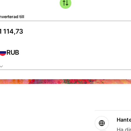
verterad till
RUB
Hante
Ha din