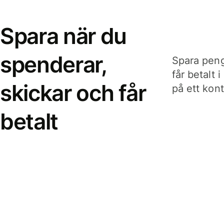
Spara när du
spenderar,
Spara peng
får betalt 
skickar och får
på ett kon
betalt