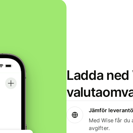
Ladda ned 
valutaomva
Jämför leverantö
Med Wise får du a
avgifter.