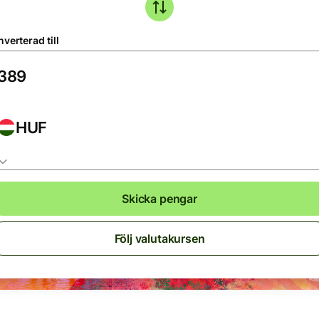
verterad till
HUF
Skicka pengar
Följ valutakursen