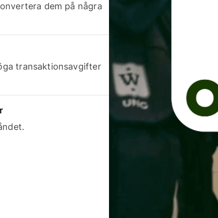
h konvertera dem på några
höga transaktionsavgifter
r
åndet.