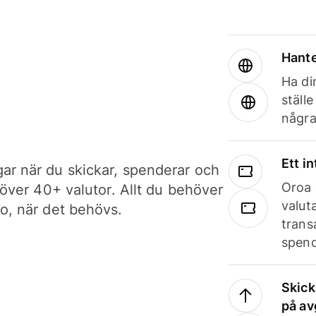
Hante
Ha din
ställ
några
Ett i
ar när du skickar, spenderar och
Oroa 
i över 40+ valutor. Allt du behöver
valut
to, när det behövs.
trans
spend
Skick
på av