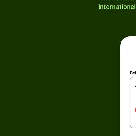
internatione
Be