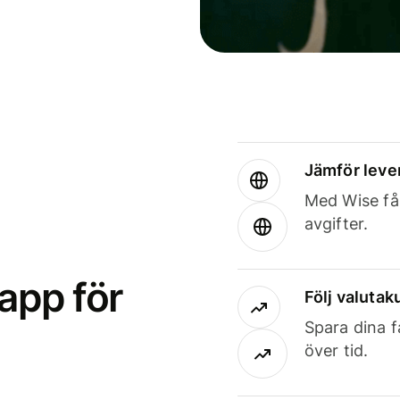
Jämför leve
Med Wise får
avgifter.
app för
Följ valutaku
Spara dina f
över tid.