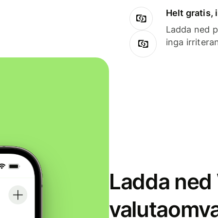
Helt gratis,
Ladda ned på
inga irriter
Ladda ned 
valutaomva