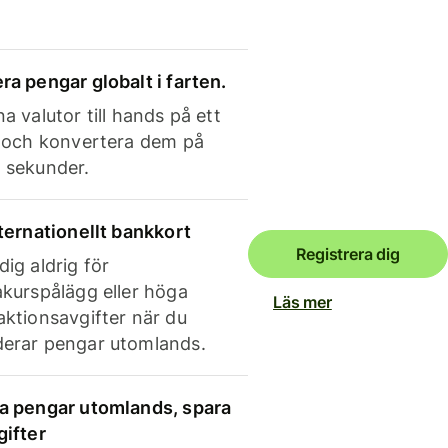
ra pengar globalt i farten.
a valutor till hands på ett
e och konvertera dem på
 sekunder.
nternationellt bankkort
Registrera dig
dig aldrig för
akurspålägg eller höga
Läs mer
aktionsavgifter när du
erar pengar utomlands.
a pengar utomlands, spara
gifter