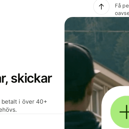
Få pe
oavse
, skickar
 betalt i över 40+
behövs.