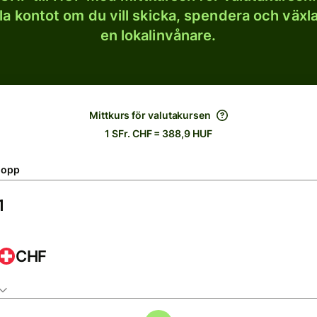
lla kontot om du vill skicka, spendera och väx
en lokalinvånare.
Mittkurs för valutakursen
1 SFr. CHF = 388,9 HUF
lopp
CHF