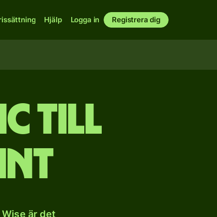
rissättning
Hjälp
Logga in
Registrera dig
c till
int
 Wise är det