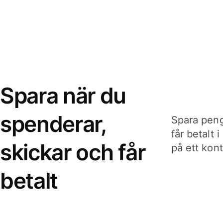
Spara när du
spenderar,
Spara peng
får betalt 
skickar och får
på ett kon
betalt