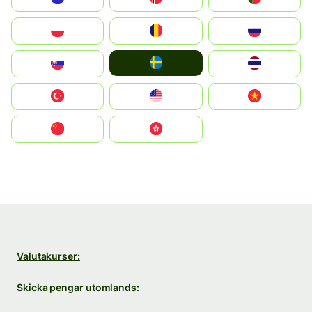
Polska
România
Россия
Ruoŧŧa
Slovensko
ไทย
Türkiye
United States
Vietnam
中国
中國香港特別行政區
Valutakurser:
Skicka pengar utomlands: