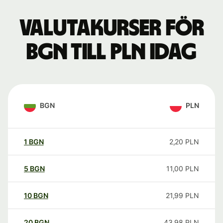
Valutakurser för
BGN till PLN idag
BGN
PLN
1
BGN
2,20
PLN
5
BGN
11,00
PLN
10
BGN
21,99
PLN
20
BGN
43,98
PLN