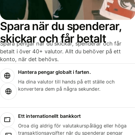
Spara när du spenderar,
skickar och får betalt
Spara pengar när du skickar, spenderar och får
betalt i över 40+ valutor. Allt du behöver på ett
konto, när det behövs.
Hantera pengar globalt i farten.
Ha dina valutor till hands på ett ställe och
konvertera dem på några sekunder.
Ett internationellt bankkort
Oroa dig aldrig för valutakurspålägg eller höga
transaktionsavgifter när du spenderar pengar