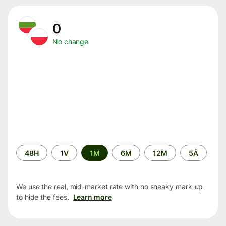
0
No change
Time
48H
1V
1M
6M
12M
5Å
period
We use the real, mid-market rate with no sneaky mark-up
to hide the fees.
Learn more