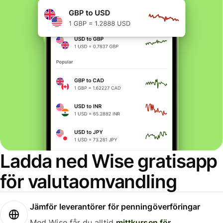
Ladda ned Wise gratisapp
för valutaomvandling
Jämför leverantörer för penningöverföringar
Med Wise får du alltid
mittkursen för