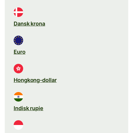
Dansk krona
Euro
Hongkong-dollar
Indisk rupie