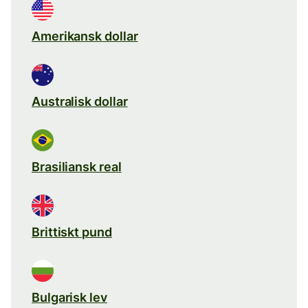
Amerikansk dollar
Australisk dollar
Brasiliansk real
Brittiskt pund
Bulgarisk lev