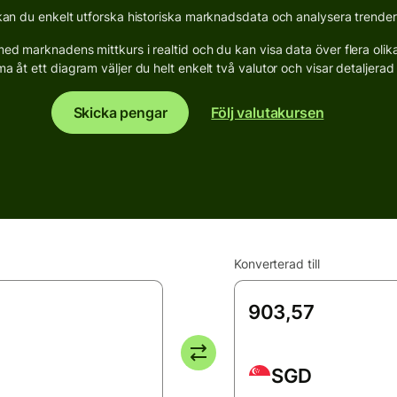
n du enkelt utforska historiska marknadsdata och analysera trender fö
d marknadens mittkurs i realtid och du kan visa data över flera olika p
a åt ett diagram väljer du helt enkelt två valutor och visar detaljerad s
Skicka pengar
Följ valutakursen
Konverterad till
SGD