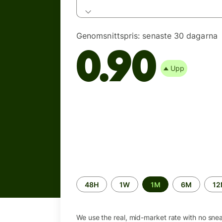
Genomsnittspris:
senaste 30 dagarna
0.90
Upp
Time
48H
1W
1M
6M
1
period
We use the real, mid-market rate with no sne