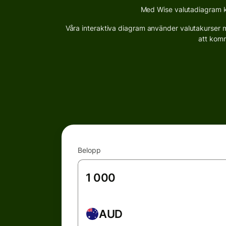
Med Wise valutadiagram ka
Våra interaktiva diagram använder valutakurser me
att komm
Belopp
AUD