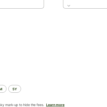
2M
5Y
aky mark-up to hide the fees.
Learn more