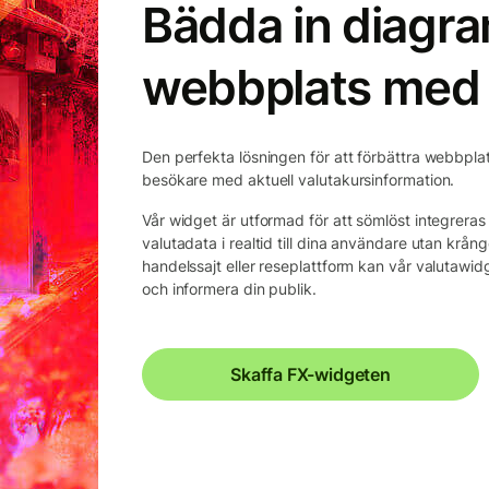
Bädda in diagr
webbplats med 
Den perfekta lösningen för att förbättra webbplats
besökare med aktuell valutakursinformation.
Vår widget är utformad för att sömlöst integrera
valutadata i realtid till dina användare utan krån
handelssajt eller reseplattform kan vår valutawidge
och informera din publik.
Skaffa FX-widgeten