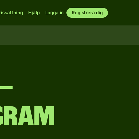
rissättning
Hjälp
Logga in
Registrera dig
 –
gram