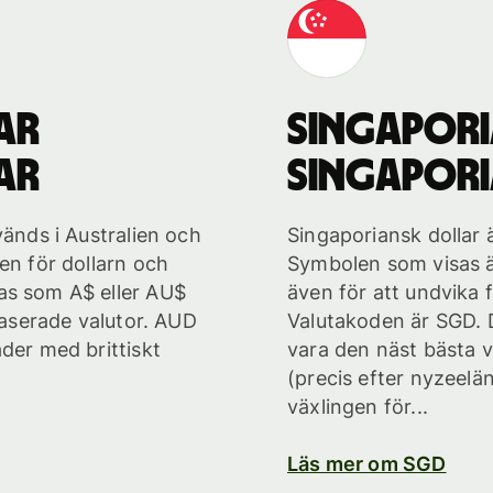
ar
singapor
ar
singapor
vänds i Australien och
Singaporiansk dollar ä
en för dollarn och
Symbolen som visas ä
as som A$ eller AU$
även för att undvika 
rbaserade valutor. AUD
Valutakoden är SGD. D
der med brittiskt
vara den näst bästa v
(precis efter nyzeelä
växlingen för...
Läs mer om SGD