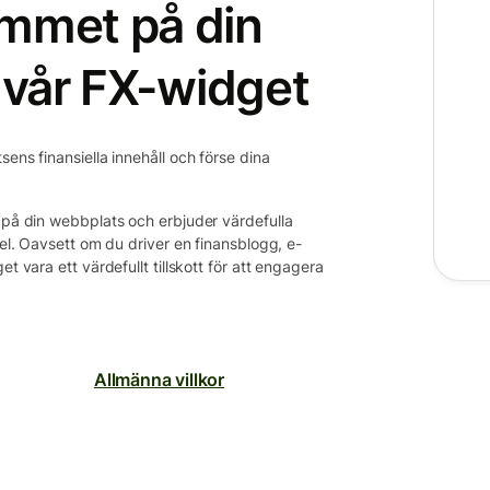
ammet på din
vår FX-widget
ens finansiella innehåll och förse dina
s på din webbplats och erbjuder värdefulla
gel. Oavsett om du driver en finansblogg, e-
t vara ett värdefullt tillskott för att engagera
Allmänna villkor