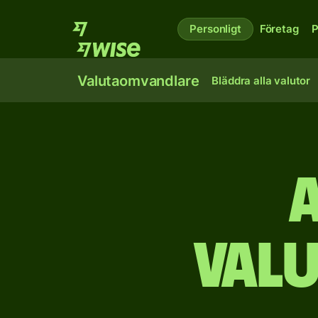
Personligt
Företag
P
Valutaomvandlare
Bläddra alla valutor
A
Val