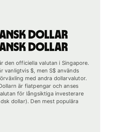
iansk dollar
iansk dollar
r den officiella valutan i Singapore.
r vanligtvis $, men S$ används
förväxling med andra dollarvalutor.
ollarn är fiatpengar och anses
alutan för långsiktiga investerare
ndsk dollar). Den mest populära