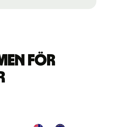
men för
r