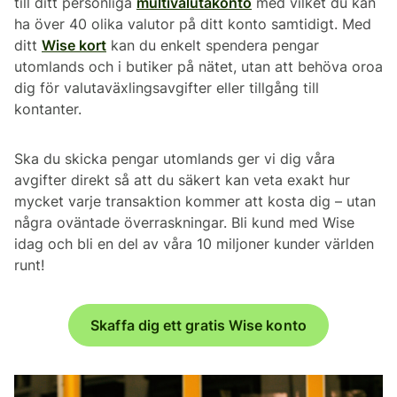
till ditt personliga
multivalutakonto
med vilket du kan
ha över 40 olika valutor på ditt konto samtidigt. Med
ditt
Wise kort
kan du enkelt spendera pengar
utomlands och i butiker på nätet, utan att behöva oroa
dig för valutaväxlingsavgifter eller tillgång till
kontanter.
Ska du skicka pengar utomlands ger vi dig våra
avgifter direkt så att du säkert kan veta exakt hur
mycket varje transaktion kommer att kosta dig – utan
några oväntade överraskningar. Bli kund med Wise
idag och bli en del av våra 10 miljoner kunder världen
runt!
Skaffa dig ett gratis Wise konto