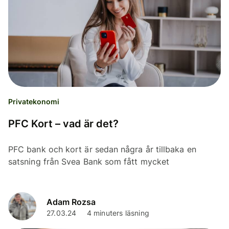
Privatekonomi
PFC Kort – vad är det?
PFC bank och kort är sedan några år tillbaka en
satsning från Svea Bank som fått mycket
uppmärksamhet. Vi undersöker hur det fungerar och
hur villkoren ser ut.
Adam Rozsa
27.03.24
4 minuters läsning