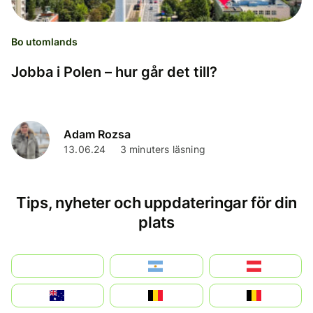
Bo utomlands
Jobba i Polen – hur går det till?
Adam Rozsa
13.06.24
3 minuters läsning
Tips, nyheter och uppdateringar för din
plats
بالعربية
Argentina
Österreich
Australia
België
Belgique