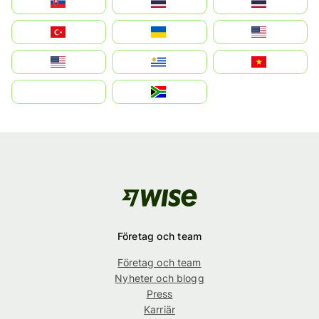
Slovensko
Thailand
ไทย
Türkiye
Україна
United States
Estados Unidos
Uruguay
Việt Nam
بالعربية
South Africa
Företag och team
Företag och team
Nyheter och blogg
Press
Karriär