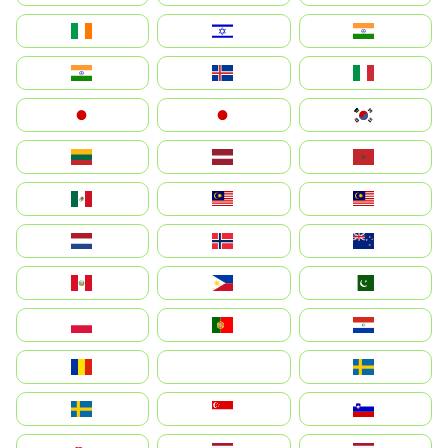
Ireland
ישראל
भारत
India
Ísland
Italia
Japan
日本
대한민국
Lietuva
Latvija
Maroc
México
Malaysia (MS)
Malaysia
Nederland
Norge
New Zealand
Perú
Philippines
Pakistan
Polska
Portugal
Paraguay
România
На русском
Sweden
Sverige
Singapore
Slovenija