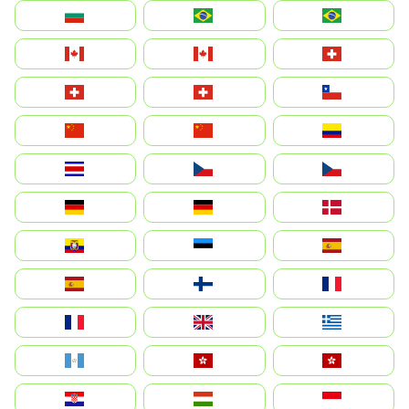
България
Brasil (ES)
Brasil
Canada (FR)
Canada
Svizzera
Suisse
Schweiz
Chile
中国
China
Colombia
Costa Rica
Czechia
Česko
Deutschland
Germany
Danmark
Ecuador
Eesti
Spain
España
Suomi
France
France
United Kingdom
Ελλάδα
Guatemala
Hong Kong
中國香港特別行政區
Hrvatska
Magyarország
Indonesia