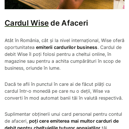
Cardul Wise
de Afaceri
Atât în România, cât și la nivel internațional, Wise oferă
oportunitatea
emiterii cardurilor business
. Cardul de
debit Wise îl poți folosi pentru a cheltui online, în
magazine sau pentru a achita cumpărături în scop de
business, oriunde în lume.
Dacă te afli în punctul în care ai de făcut plăți cu
cardul într-o monedă pe care nu o deții, Wise va
converti în mod automat banii tăi în valută respectivă.
Suplimentar obținerii unui card personal pentru contul
de afaceri,
poți cere emiterea mai multor carduri de
debit pentru cheltuielile tuturor angajaților
tăi.