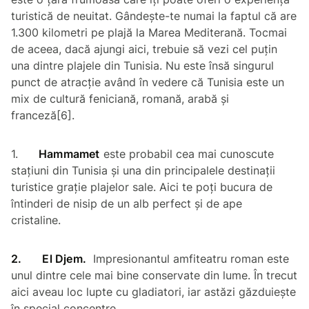
turistică de neuitat. Gândește-te numai la faptul că are
1.300 kilometri pe plajă la Marea Mediterană. Tocmai
de aceea, dacă ajungi aici, trebuie să vezi cel puțin
una dintre plajele din Tunisia. Nu este însă singurul
punct de atracție având în vedere că Tunisia este un
mix de cultură feniciană, romană, arabă și
franceză[6].
1.
Hammamet
este probabil cea mai cunoscute
stațiuni din Tunisia și una din principalele destinații
turistice grație plajelor sale. Aici te poți bucura de
întinderi de nisip de un alb perfect și de ape
cristaline.
2.
El Djem.
Impresionantul amfiteatru roman este
unul dintre cele mai bine conservate din lume. În trecut
aici aveau loc lupte cu gladiatori, iar astăzi găzduiește
în special concentre.