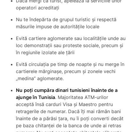
Dacă mergi ca turist, apelează la serviciile unor
operatori acreditaţi
Nu te îndepărta de grupul turistic şi respectă
măsurile impuse de autorităţile locale
Evită cartiere aglomerate sau localitățile unde au
loc demonstraţii sau proteste sociale, precum şi
în regiunile izolate ale ţării
Evită circulaţia pe timp de noapte și nu merge în
cartierele mărginaşe, precum şi zonele vechi
„medina” aglomerate.
Nu poți cumpăra dinari tunisieni înainte de a
ajunge în Tunisia
. Majoritatea ATM-urilor
acceptă însă carduri Visa și Maestro pentru
retragerile de numerar. Dacă îți mai rămân bani
înainte de a părăsi țara, nu îi poți converti decât
pe baza chitanței de la banca de unde ai retras