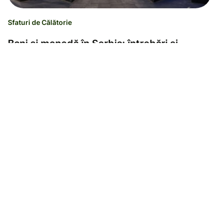
Sfaturi de Călătorie
Bani și monedă în Serbia: întrebări și
răspunsuri
Ramona Sabau
02.03.23
Lectură de 3 minute