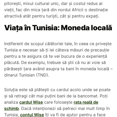
pitorești, mixul cultural unic, dar și costul redus al
vieții, fac din mica țară din nordul Africii o destinație
atractivă atât pentru turiști, cât și pentru expați.
Viața în Tunisia: Moneda locală
Indiferent de scopul călătoriei tale, în ceea ce privește
Tunisia e necesar să-ți iei câteva măsuri de precauție
pentru a te asigura că te vei bucura de o experiență
plăcută. De exemplu, trebuie să știi că nu ai voie să
părăsești țara având asupra ta bani în moneda locală –
dinarul Tunisian (TND).
Soluția este să plătești cu cardul acolo unde se poate
și să retragi cât mai puțini bani de la bancomat. Poți
analiza
cardul Wise
care folosește
rata reală de
schimb
. Dacă intenționezi să petreci mai mult timp în
Tunisia,
contul Wise
îți va fi de ajutor pentru a face