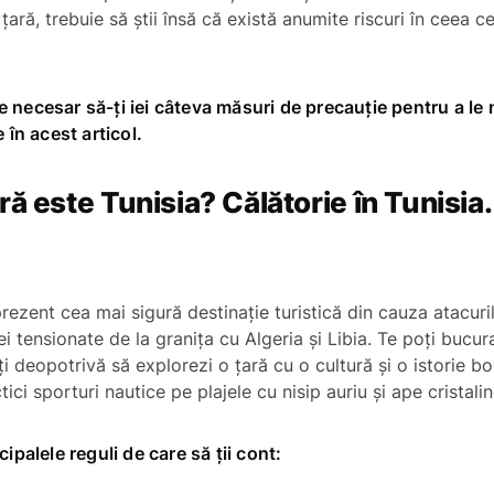
 țară, trebuie să știi însă că există anumite riscuri în ceea c
 necesar să-ți iei câteva măsuri de precauție pentru a le 
e în acest articol.
ră este Tunisia? Călătorie în Tunisia
prezent cea mai sigură destinație turistică din cauza atacuril
ției tensionate de la granița cu Algeria și Libia. Te poți bucu
i deopotrivă să explorezi o țară cu o cultură și o istorie bo
ctici sporturi nautice pe plajele cu nisip auriu și ape crist
cipalele reguli de care să ții cont: