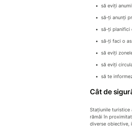
să eviți anum
să-ți anunți 
să-ți planific
să-ți faci o a
să eviți zonel
să eviți circu
să te informe
Cât de sigură
Stațiunile turistic
rămâi în proximitat
diverse obiective, i