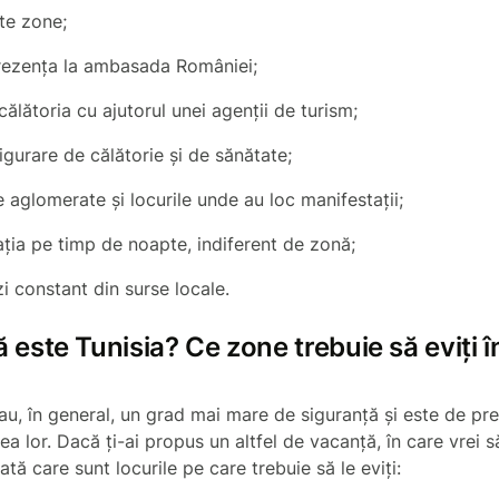
ite zone;
prezența la ambasada României;
i călătoria cu ajutorul unei agenții de turism;
sigurare de călătorie și de sănătate;
e aglomerate și locurile unde au loc manifestații;
lația pe timp de noapte, indiferent de zonă;
zi constant din surse locale.
 este Tunisia? Ce zone trebuie să eviți î
e au, în general, un grad mai mare de siguranță și este de pre
ea lor. Dacă ți-ai propus un altfel de vacanță, în care vrei s
ată care sunt locurile pe care trebuie să le eviți: