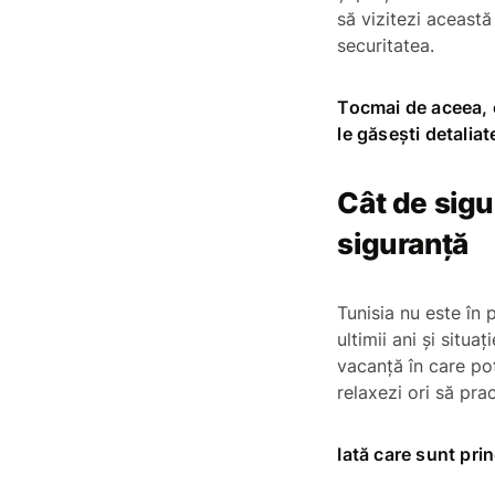
să vizitezi această
securitatea.
Tocmai de aceea, e
le găsești detaliat
Cât de sigu
siguranță
Tunisia nu este în 
ultimii ani și situa
vacanță în care poț
relaxezi ori să pra
Iată care sunt prin