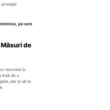
e privește
minimiza, pe care
. Măsuri de
or teroriste în
ra însă de o
gate, dar și să te
aline.