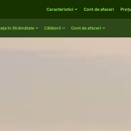
Caracteristici
Cont de afaceri
Prețu
iața în Străinătate
Călătorii
Cont de afaceri