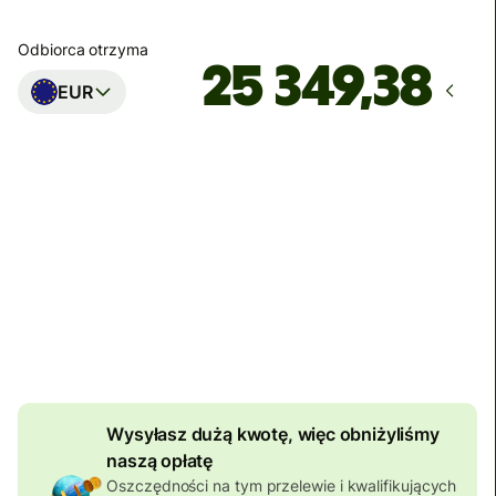
Odbiorca otrzyma
EUR
Dotrze
do dnia piątek, 01:00
Suma opłat
223,59 NZD
Uwzględniona w kwocie NZD
7,17 NZD
zniżki od
kwoty
Wysyłasz dużą kwotę, więc obniżyliśmy
naszą opłatę
Oszczędności na tym przelewie i kwalifikujących