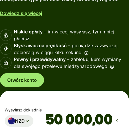
Dowiedz się więcej
Niskie opłaty
– im więcej wysyłasz, tym mniej
płacisz
Błyskawiczna prędkość
– pieniądze zazwyczaj
docierają w ciągu kilku sekund
Pewny i przewidywalny
– zablokuj kurs wymiany
dla swojego przelewu międzynarodowego
Otwórz konto
Wysyłasz dokładnie
,00
NZD