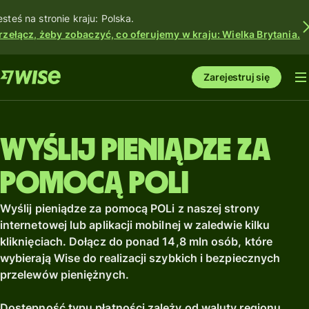
esteś na stronie kraju: Polska.
rzełącz, żeby zobaczyć, co oferujemy w kraju: Wielka Brytania.
Zarejestruj się
Wyślij pieniądze za
pomocą POLi
Wyślij pieniądze za pomocą POLi z naszej strony
internetowej lub aplikacji mobilnej w zaledwie kilku
kliknięciach. Dołącz do ponad 14,8 mln osób, które
wybierają Wise do realizacji szybkich i bezpiecznych
przelewów pieniężnych.
Dostępność typu płatności zależy od waluty regionu.