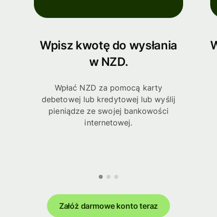
Wpisz kwotę do wysłania
W
w NZD.
Wpłać NZD za pomocą karty
debetowej lub kredytowej lub wyślij
pieniądze ze swojej bankowości
internetowej.
Załóż darmowe konto teraz