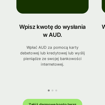
Wpisz kwotę do wysłania
W
w AUD.
Wpłać AUD za pomocą karty
debetowej lub kredytowej lub wyślij
pieniądze ze swojej bankowości
internetowej.
Załóż darmowe konto teraz