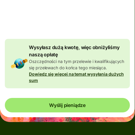
Uwzględniona w kwocie
AUD
9,48 AUD
zniżki od
kwoty
Wysyłasz dużą kwotę, więc obniżyliśmy
naszą opłatę
Oszczędności na tym przelewie i kwalifikujących
się przelewach do końca tego miesiąca.
Dowiedz się więcej na temat wysyłania dużych
sum
Wyślij pieniądze