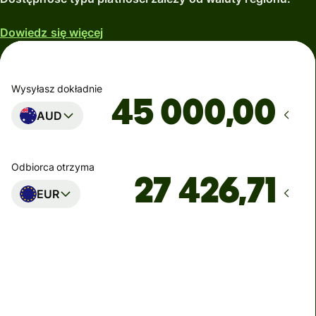
Dowiedz się więcej
Wysyłasz dokładnie
,00
AUD
Odbiorca otrzyma
EUR
Dotrze
Dzisiaj – w ciągu kilku sekund
Suma opłat
148,32 AUD