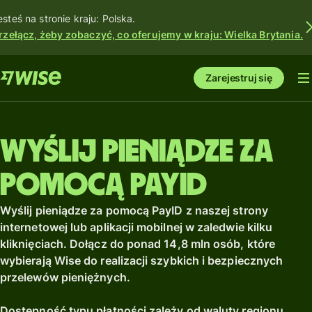
esteś na stronie kraju: Polska.
rzełącz, żeby zobaczyć, co oferujemy w kraju: Wielka Brytania.
Zarejestruj się
Wyślij pieniądze za
pomocą PayID
Wyślij pieniądze za pomocą PayID z naszej strony
internetowej lub aplikacji mobilnej w zaledwie kilku
kliknięciach. Dołącz do ponad 14,8 mln osób, które
wybierają Wise do realizacji szybkich i bezpiecznych
przelewów pieniężnych.
Dostępność typu płatności zależy od waluty regionu.