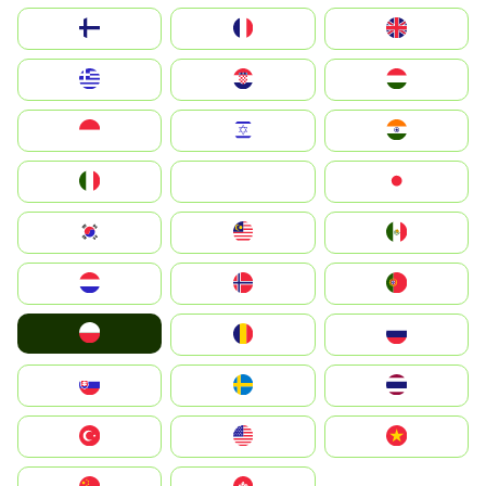
Suomi
France
United Kingdom
Greece
Hrvatska
Magyarország
Indonesia
Israel
India
Italia
JA
Japan
South Korea
Malay
Mexico
Nederland
Norge
Portugal
Polska
România
Россия
Slovensko
Ruoŧŧa
ไทย
Türkiye
United States
Vietnam