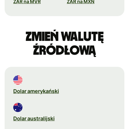
ZAR na MVR
ZAR na MXN
Zmień walutę
źródłową
Dolar amerykański
Dolar australijski