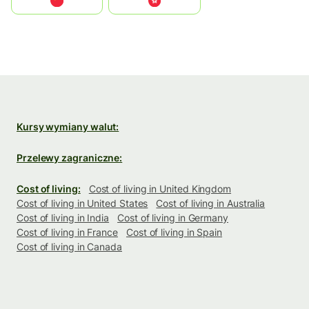
中国
中國香港特別行政區
Kursy wymiany walut:
Przelewy zagraniczne:
Cost of living:
Cost of living in United Kingdom
Cost of living in United States
Cost of living in Australia
Cost of living in India
Cost of living in Germany
Cost of living in France
Cost of living in Spain
Cost of living in Canada