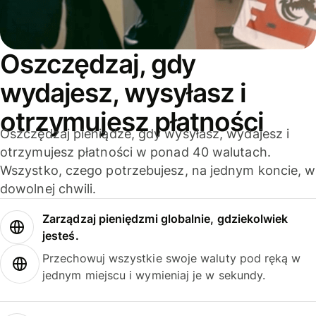
Oszczędzaj, gdy
wydajesz, wysyłasz i
otrzymujesz płatności
Oszczędzaj pieniądze, gdy wysyłasz, wydajesz i
otrzymujesz płatności w ponad 40 walutach.
Wszystko, czego potrzebujesz, na jednym koncie, w
dowolnej chwili.
Zarządzaj pieniędzmi globalnie, gdziekolwiek
jesteś.
Przechowuj wszystkie swoje waluty pod ręką w
jednym miejscu i wymieniaj je w sekundy.