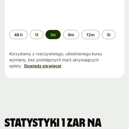
Przedział
48 h
1t
1m
6m
12m
5l
czasu
Korzystamy z rzeczywistego, uśrednionego kursu
wymiany, bez podstępnych marż ukrywających
opłaty.
Dowiedz się więcej
Statystyki 1 ZAR na