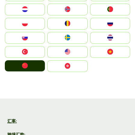
Nederland
Norge
Portugal
Polska
România
Россия
Slovensko
Ruoŧŧa
ไทย
Türkiye
United States
Vietnam
中国
中國香港特別行政區
汇率:
跨境汇款: