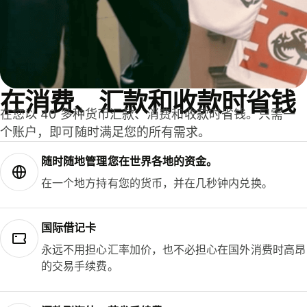
在消费、汇款和收款时省钱
在您以 40 多种货币汇款、消费和收款时省钱。只需一
个账户，即可随时满足您的所有需求。
随时随地管理您在世界各地的资金。
在一个地方持有您的货币，并在几秒钟内兑换。
国际借记卡
永远不用担心汇率加价，也不必担心在国外消费时高昂
的交易手续费。