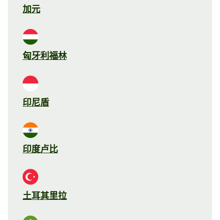
加元
匈牙利福林
印尼盾
印度卢比
土耳其里拉