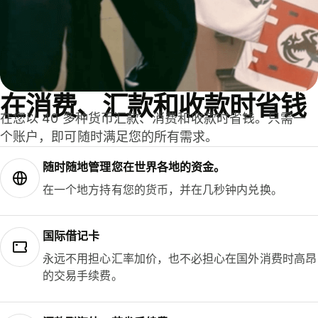
在消费、汇款和收款时省钱
在您以 40 多种货币汇款、消费和收款时省钱。只需一
个账户，即可随时满足您的所有需求。
随时随地管理您在世界各地的资金。
在一个地方持有您的货币，并在几秒钟内兑换。
国际借记卡
永远不用担心汇率加价，也不必担心在国外消费时高昂
的交易手续费。