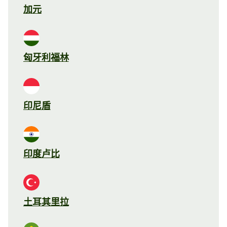
加元
匈牙利福林
印尼盾
印度卢比
土耳其里拉