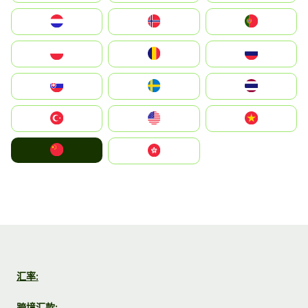
Nederland
Norge
Portugal
Polska
România
Россия
Slovensko
Ruoŧŧa
ไทย
Türkiye
United States
Vietnam
中国
中國香港特別行政區
汇率:
跨境汇款: