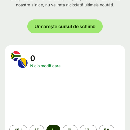
noastre zilnice, nu vei rata niciodată ultimele noutăți.
Urmărește cursul de schimb
0
Nicio modificare
Perioada
48H
1S
1L
6L
12L
5A