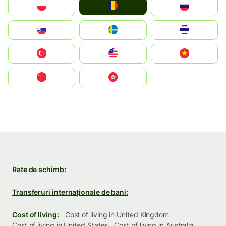
România
Polska
Россия
Slovensko
Ruoŧŧa
ไทย
Türkiye
United States
Vietnam
中国
中國香港特別行政區
Rate de schimb:
Transferuri internaționale de bani:
Cost of living:
Cost of living in United Kingdom
Cost of living in United States
Cost of living in Australia