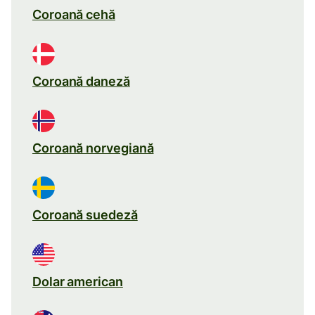
Coroană cehă
Coroană daneză
Coroană norvegiană
Coroană suedeză
Dolar american