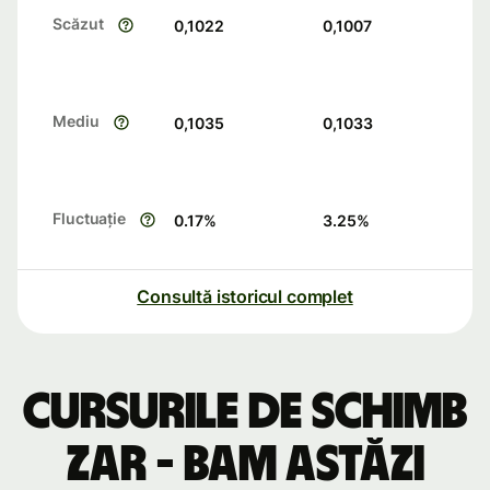
Scăzut
0,1022
0,1007
Mediu
0,1035
0,1033
Fluctuație
0.17
%
3.25
%
Consultă istoricul complet
Cursurile de schimb
ZAR - BAM astăzi