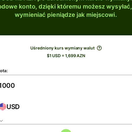
dowe konto, dzięki któremu możesz wysyłać
wymieniać pieniądze jak miejscowi.
Uśredniony kurs wymiany walut
$1 USD = 1,699 AZN
ota:
USD