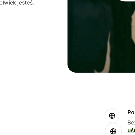
olwiek jesteś.
Po
Be
uś