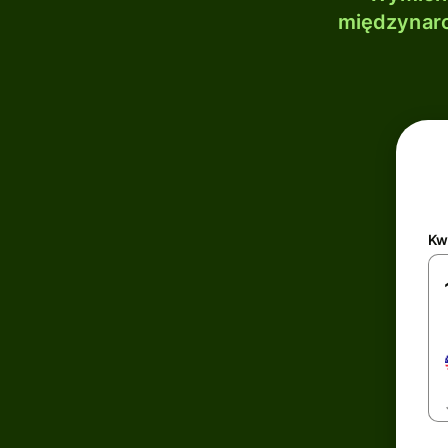
międzynaro
Kw