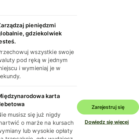
Zarządzaj pieniędzmi
globalnie, gdziekolwiek
esteś.
Przechowuj wszystkie swoje
waluty pod ręką w jednym
iejscu i wymieniaj je w
sekundy.
Międzynarodowa karta
debetowa
Zarejestruj się
ie musisz się już nigdy
Dowiedz się więcej
martwić o marże na kursach
wymiany lub wysokie opłaty
za transakcje, gdy wydajesz