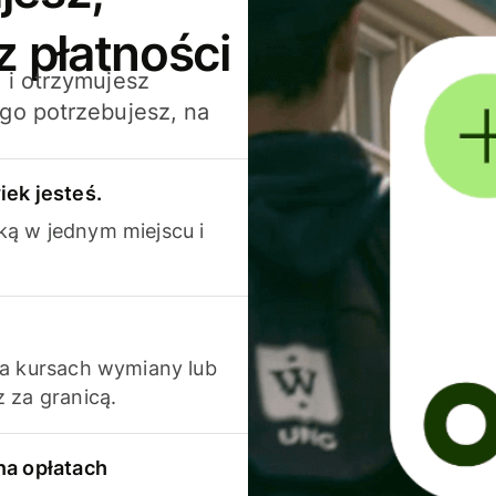
z płatności
 i otrzymujesz
go potrzebujesz, na
iek jesteś.
ką w jednym miejscu i
na kursach wymiany lub
 za granicą.
na opłatach