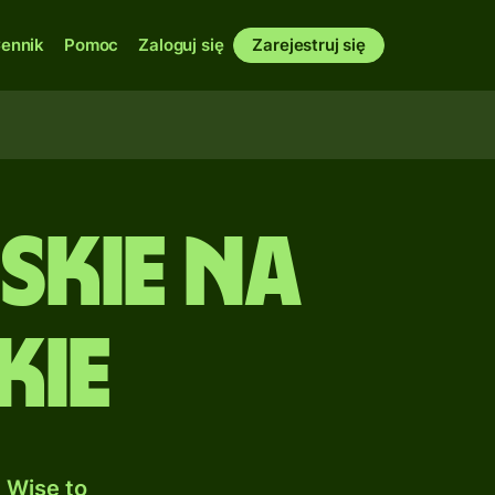
ennik
Pomoc
Zaloguj się
Zarejestruj się
skie na
kie
 Wise to