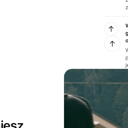
z
j
jesz,