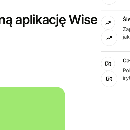
ną aplikację Wise
Śl
Za
ja
Ca
Po
ir