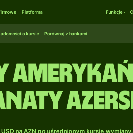
firmowe
Platforma
Funkcje
C
adomości o kursie
Porównaj z bankami
 amerykań
naty azers
USD na AZN po uśrednionym kursie wymiany.