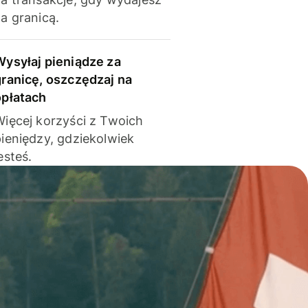
a granicą.
Wysyłaj pieniądze za
granicę, oszczędzaj na
opłatach
Więcej korzyści z Twoich
pieniędzy, gdziekolwiek
esteś.