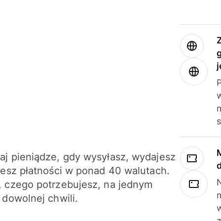
j
m
j pieniądze, gdy wysyłasz, wydajesz
jesz płatności w ponad 40 walutach.
N
 czego potrzebujesz, na jednym
 dowolnej chwili.