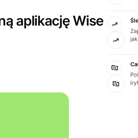
ną aplikację Wise
Śl
Za
ja
Ca
Po
ir