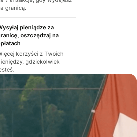
a granicą.
Wysyłaj pieniądze za
granicę, oszczędzaj na
opłatach
Więcej korzyści z Twoich
pieniędzy, gdziekolwiek
esteś.