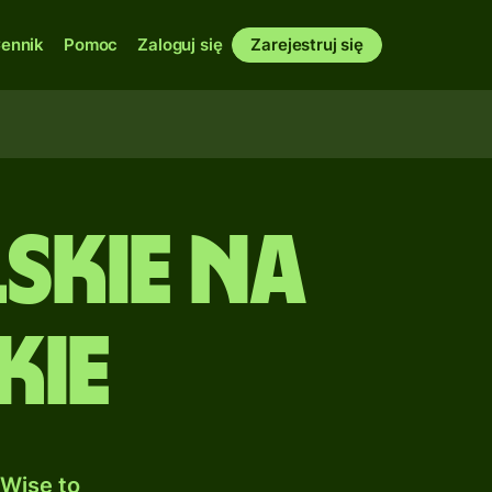
ennik
Pomoc
Zaloguj się
Zarejestruj się
skie na
kie
Wise to