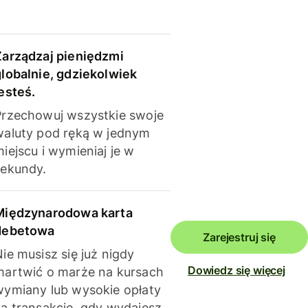
Zarządzaj pieniędzmi
globalnie, gdziekolwiek
esteś.
Przechowuj wszystkie swoje
waluty pod ręką w jednym
iejscu i wymieniaj je w
sekundy.
Międzynarodowa karta
debetowa
Zarejestruj się
ie musisz się już nigdy
Dowiedz się więcej
martwić o marże na kursach
wymiany lub wysokie opłaty
za transakcje, gdy wydajesz