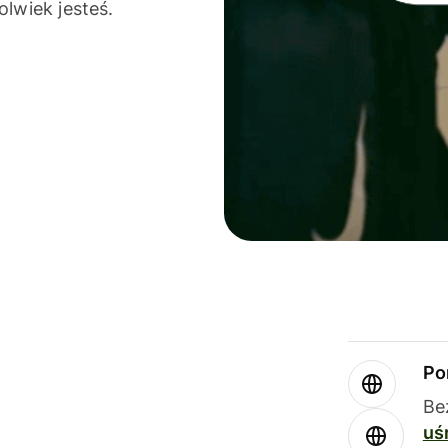
olwiek jesteś.
Po
Be
uś