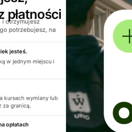
z płatności
 i otrzymujesz
go potrzebujesz, na
iek jesteś.
ką w jednym miejscu i
na kursach wymiany lub
 za granicą.
na opłatach