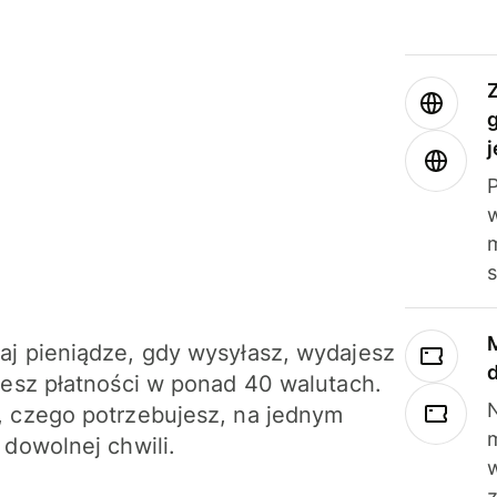
j
m
j pieniądze, gdy wysyłasz, wydajesz
jesz płatności w ponad 40 walutach.
N
 czego potrzebujesz, na jednym
 dowolnej chwili.