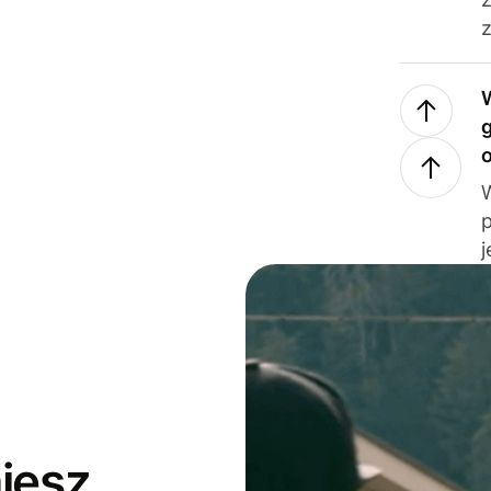
z
j
jesz,