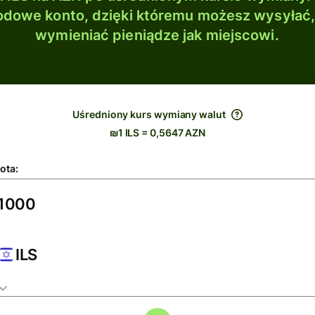
dowe konto, dzięki któremu możesz wysyłać
wymieniać pieniądze jak miejscowi.
Uśredniony kurs wymiany walut
₪1 ILS = 0,5647 AZN
ota:
ILS