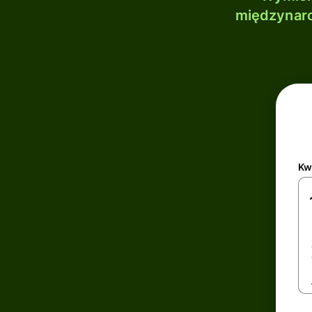
międzynaro
Kw