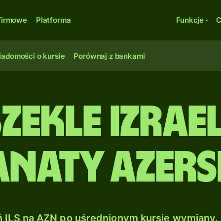
firmowe
Platforma
Funkcje
C
adomości o kursie
Porównaj z bankami
zekle izrael
naty azers
 ILS na AZN po uśrednionym kursie wymiany. 