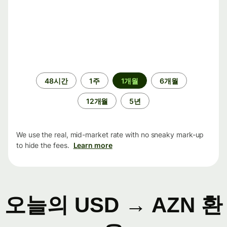
기
48시간
1주
1개월
6개월
간
12개월
5년
We use the real, mid-market rate with no sneaky mark-up
to hide the fees.
Learn more
오늘의 USD → AZN 환