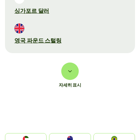
싱가포르 달러
영국 파운드 스털링
자세히 표시
الإمارات العربية المتحدة
Australia
Brazil