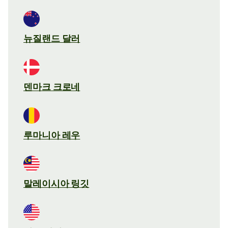
뉴질랜드 달러
덴마크 크로네
루마니아 레우
말레이시아 링깃