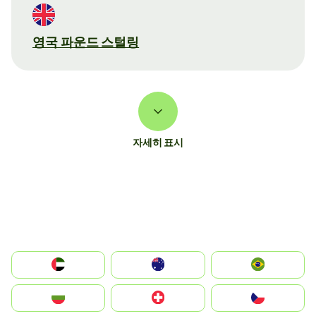
영국 파운드 스털링
자세히 표시
الإمارات العربية المتحدة
Australia
Brazil
България
Switzerland
Czechia