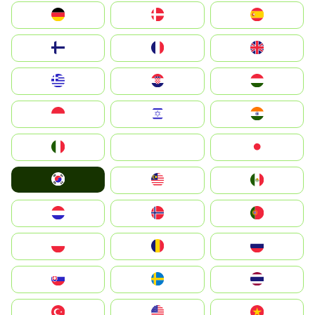
Deutschland
Denmark
España
Suomi
France
United Kingdom
Greece
Hrvatska
Magyarország
Indonesia
Israel
India
Italia
JA
Japan
South Korea
Malay
Mexico
Nederland
Norge
Portugal
Polska
România
Россия
Slovensko
Ruoŧŧa
ไทย
Türkiye
United States
Vietnam