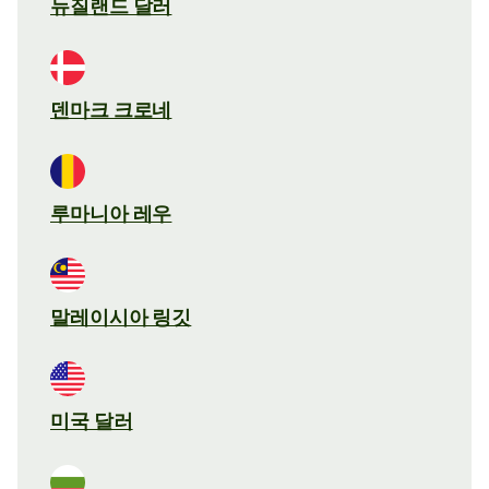
뉴질랜드 달러
덴마크 크로네
루마니아 레우
말레이시아 링깃
미국 달러