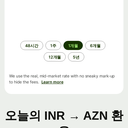
기
48시간
1주
1개월
6개월
간
12개월
5년
We use the real, mid-market rate with no sneaky mark-up
to hide the fees.
Learn more
오늘의 INR → AZN 환