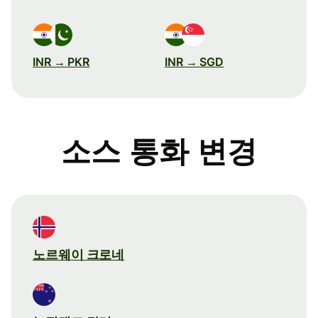
INR → PKR
INR → SGD
소스 통화 변경
노르웨이 크로네