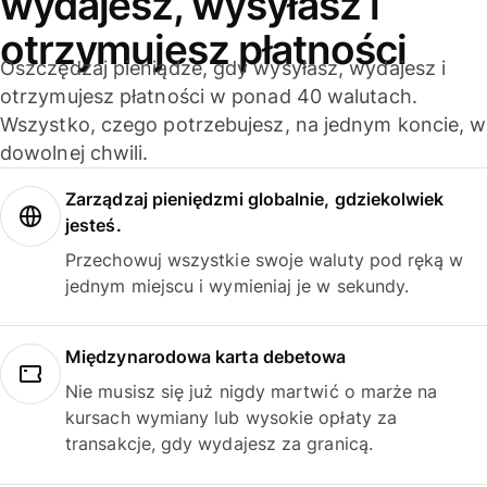
wydajesz, wysyłasz i
otrzymujesz płatności
Oszczędzaj pieniądze, gdy wysyłasz, wydajesz i
otrzymujesz płatności w ponad 40 walutach.
Wszystko, czego potrzebujesz, na jednym koncie, w
dowolnej chwili.
Zarządzaj pieniędzmi globalnie, gdziekolwiek
jesteś.
Przechowuj wszystkie swoje waluty pod ręką w
jednym miejscu i wymieniaj je w sekundy.
Międzynarodowa karta debetowa
Nie musisz się już nigdy martwić o marże na
kursach wymiany lub wysokie opłaty za
transakcje, gdy wydajesz za granicą.