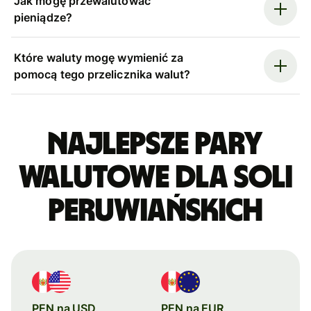
Jak mogę przewalutować
pieniądze?
Które waluty mogę wymienić za
pomocą tego przelicznika walut?
Najlepsze pary
walutowe dla soli
peruwiańskich
PEN na USD
PEN na EUR