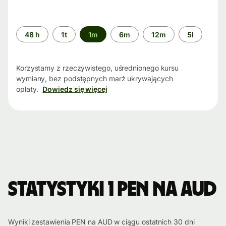
Przedział
48 h
1t
1m
6m
12m
5l
czasu
Korzystamy z rzeczywistego, uśrednionego kursu
wymiany, bez podstępnych marż ukrywających
opłaty.
Dowiedz się więcej
Statystyki 1 PEN na AUD
Wyniki zestawienia PEN na AUD w ciągu ostatnich 30 dni