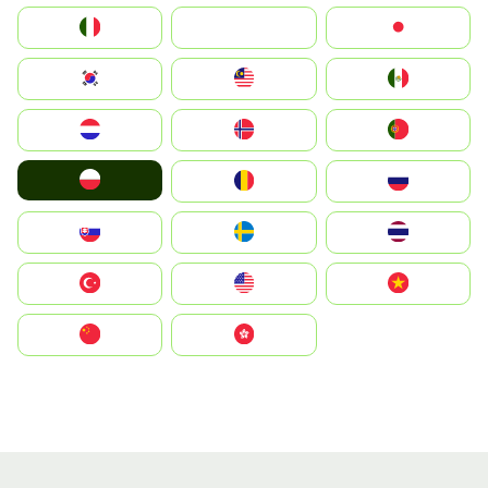
Italia
JA
Japan
South Korea
Malay
Mexico
Nederland
Norge
Portugal
Polska
România
Россия
Slovensko
Ruoŧŧa
ไทย
Türkiye
United States
Vietnam
中国
中國香港特別行政區