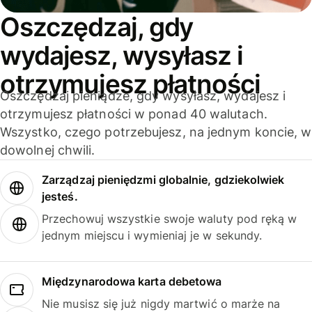
Oszczędzaj, gdy
wydajesz, wysyłasz i
otrzymujesz płatności
Oszczędzaj pieniądze, gdy wysyłasz, wydajesz i
otrzymujesz płatności w ponad 40 walutach.
Wszystko, czego potrzebujesz, na jednym koncie, w
dowolnej chwili.
Zarządzaj pieniędzmi globalnie, gdziekolwiek
jesteś.
Przechowuj wszystkie swoje waluty pod ręką w
jednym miejscu i wymieniaj je w sekundy.
Międzynarodowa karta debetowa
Nie musisz się już nigdy martwić o marże na