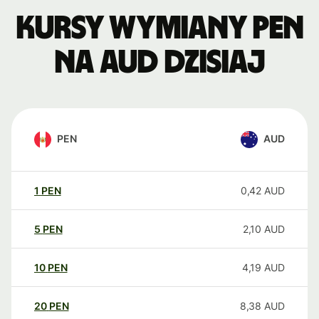
Kursy wymiany PEN
na AUD dzisiaj
PEN
AUD
1
PEN
0,42
AUD
5
PEN
2,10
AUD
10
PEN
4,19
AUD
20
PEN
8,38
AUD