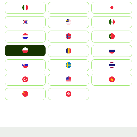
Italia
JA
Japan
South Korea
Malay
Mexico
Nederland
Norge
Portugal
Polska
România
Россия
Slovensko
Ruoŧŧa
ไทย
Türkiye
United States
Vietnam
中国
中國香港特別行政區