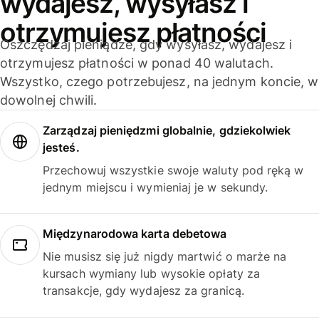
wydajesz, wysyłasz i
otrzymujesz płatności
Oszczędzaj pieniądze, gdy wysyłasz, wydajesz i
otrzymujesz płatności w ponad 40 walutach.
Wszystko, czego potrzebujesz, na jednym koncie, w
dowolnej chwili.
Zarządzaj pieniędzmi globalnie, gdziekolwiek
jesteś.
Przechowuj wszystkie swoje waluty pod ręką w
jednym miejscu i wymieniaj je w sekundy.
Międzynarodowa karta debetowa
Nie musisz się już nigdy martwić o marże na
kursach wymiany lub wysokie opłaty za
transakcje, gdy wydajesz za granicą.