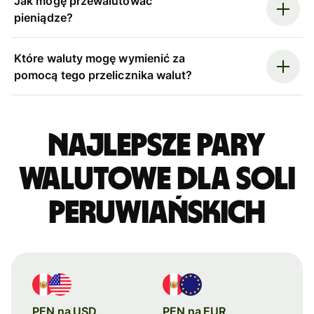
Jak mogę przewalutować
pieniądze?
Które waluty mogę wymienić za
pomocą tego przelicznika walut?
Najlepsze pary
walutowe dla soli
peruwiańskich
PEN na USD
PEN na EUR