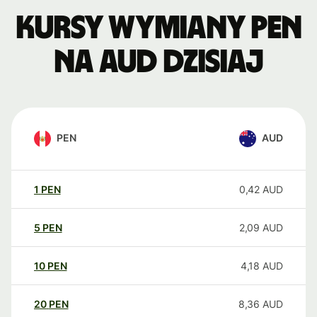
Kursy wymiany PEN
na AUD dzisiaj
PEN
AUD
1
PEN
0,42
AUD
5
PEN
2,09
AUD
10
PEN
4,18
AUD
20
PEN
8,36
AUD