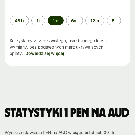
Przedział
48 h
1t
1m
6m
12m
5l
czasu
Korzystamy z rzeczywistego, uśrednionego kursu
wymiany, bez podstępnych marż ukrywających
opłaty.
Dowiedz się więcej
Statystyki 1 PEN na AUD
Wyniki zestawienia PEN na AUD w ciągu ostatnich 30 dni