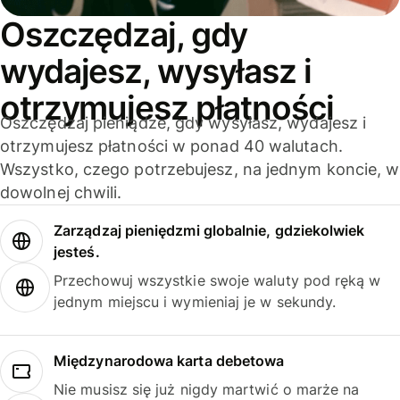
Oszczędzaj, gdy
wydajesz, wysyłasz i
otrzymujesz płatności
Oszczędzaj pieniądze, gdy wysyłasz, wydajesz i
otrzymujesz płatności w ponad 40 walutach.
Wszystko, czego potrzebujesz, na jednym koncie, w
dowolnej chwili.
Zarządzaj pieniędzmi globalnie, gdziekolwiek
jesteś.
Przechowuj wszystkie swoje waluty pod ręką w
jednym miejscu i wymieniaj je w sekundy.
Międzynarodowa karta debetowa
Nie musisz się już nigdy martwić o marże na