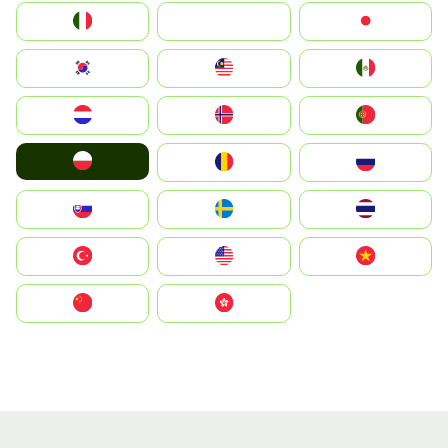
Italia
JA
Japan
South Korea
Malay
Mexico
Nederland
Norge
Portugal
Polska
România
Россия
Slovensko
Ruoŧŧa
ไทย
Türkiye
United States
Vietnam
中国
中國香港特別行政區