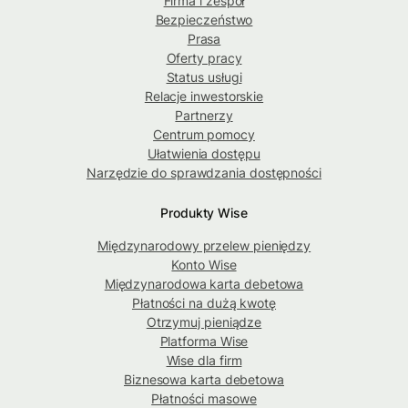
Firma i zespół
Bezpieczeństwo
Prasa
Oferty pracy
Status usługi
Relacje inwestorskie
Partnerzy
Centrum pomocy
Ułatwienia dostępu
Narzędzie do sprawdzania dostępności
Produkty Wise
Międzynarodowy przelew pieniędzy
Konto Wise
Międzynarodowa karta debetowa
Płatności na dużą kwotę
Otrzymuj pieniądze
Platforma Wise
Wise dla firm
Biznesowa karta debetowa
Płatności masowe