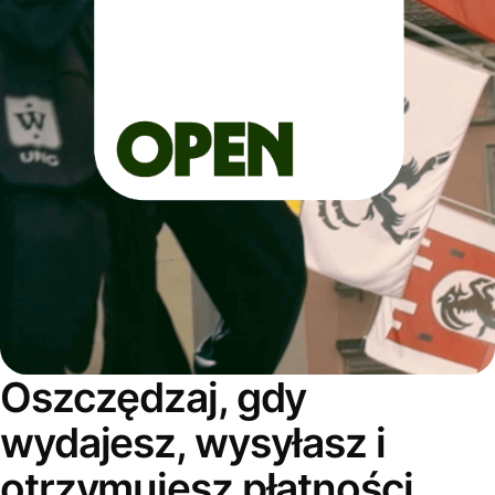
Oszczędzaj, gdy
wydajesz, wysyłasz i
otrzymujesz płatności