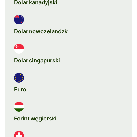
Dolar kanadyjski
Dolar nowozelandzki
Dolar singapurski
Euro
Forint węgierski