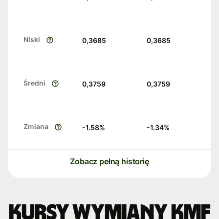
Niski
0,3685
0,3685
Średni
0,3759
0,3759
Zmiana
-1.58
%
-1.34
%
Zobacz pełną historię
Kursy wymiany KMF