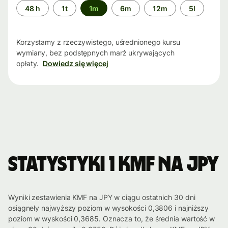
Przedział
48 h
1t
1m
6m
12m
5l
czasu
Korzystamy z rzeczywistego, uśrednionego kursu
wymiany, bez podstępnych marż ukrywających
opłaty.
Dowiedz się więcej
Statystyki 1 KMF na JPY
Wyniki zestawienia KMF na JPY w ciągu ostatnich 30 dni
osiągneły najwyższy poziom w wysokości 0,3806 i najniższy
poziom w wyskości 0,3685. Oznacza to, że średnia wartość w