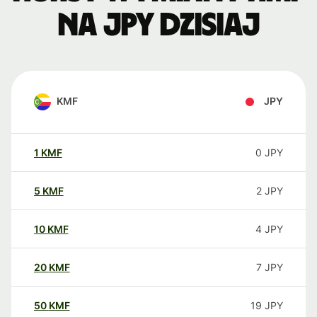
na JPY dzisiaj
KMF
JPY
1
KMF
0
JPY
5
KMF
2
JPY
10
KMF
4
JPY
20
KMF
7
JPY
50
KMF
19
JPY