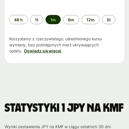
Przedział
48 h
1t
1m
6m
12m
5l
czasu
Korzystamy z rzeczywistego, uśrednionego kursu
wymiany, bez podstępnych marż ukrywających
opłaty.
Dowiedz się więcej
Statystyki 1 JPY na KMF
Wyniki zestawienia JPY na KMF w ciągu ostatnich 30 dni