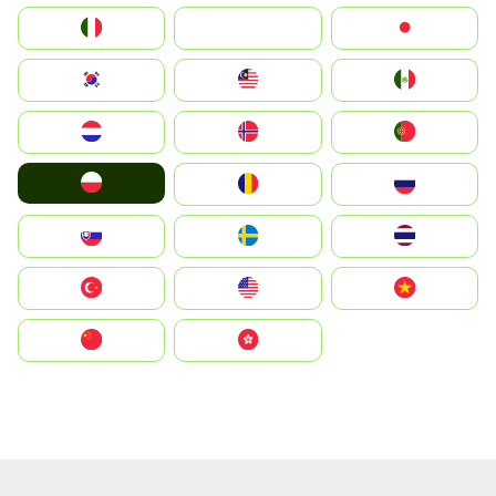
Italia
JA
Japan
South Korea
Malay
Mexico
Nederland
Norge
Portugal
Polska
România
Россия
Slovensko
Ruoŧŧa
ไทย
Türkiye
United States
Vietnam
中国
中國香港特別行政區