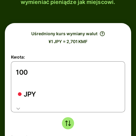
wymieniać pieniądze jak miejscowi.
Uśredniony kurs wymiany walut
¥1 JPY = 2,701 KMF
Kwota:
JPY