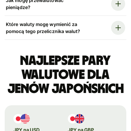
Jak mogę przewalutować
pieniądze?
Które waluty mogę wymienić za
pomocą tego przelicznika walut?
Najlepsze pary
walutowe dla
jenów japońskich
JPY na USD
JPY na GBP