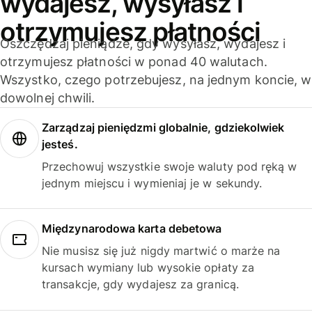
wydajesz, wysyłasz i
otrzymujesz płatności
Oszczędzaj pieniądze, gdy wysyłasz, wydajesz i
otrzymujesz płatności w ponad 40 walutach.
Wszystko, czego potrzebujesz, na jednym koncie, w
dowolnej chwili.
Zarządzaj pieniędzmi globalnie, gdziekolwiek
jesteś.
Przechowuj wszystkie swoje waluty pod ręką w
jednym miejscu i wymieniaj je w sekundy.
Międzynarodowa karta debetowa
Nie musisz się już nigdy martwić o marże na
kursach wymiany lub wysokie opłaty za
transakcje, gdy wydajesz za granicą.