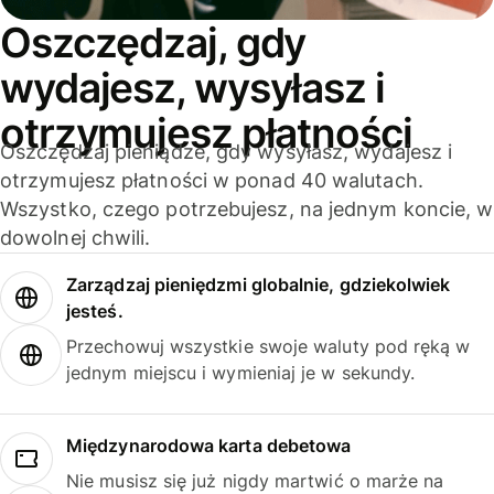
Oszczędzaj, gdy
wydajesz, wysyłasz i
otrzymujesz płatności
Oszczędzaj pieniądze, gdy wysyłasz, wydajesz i
otrzymujesz płatności w ponad 40 walutach.
Wszystko, czego potrzebujesz, na jednym koncie, w
dowolnej chwili.
Zarządzaj pieniędzmi globalnie, gdziekolwiek
jesteś.
Przechowuj wszystkie swoje waluty pod ręką w
jednym miejscu i wymieniaj je w sekundy.
Międzynarodowa karta debetowa
Nie musisz się już nigdy martwić o marże na