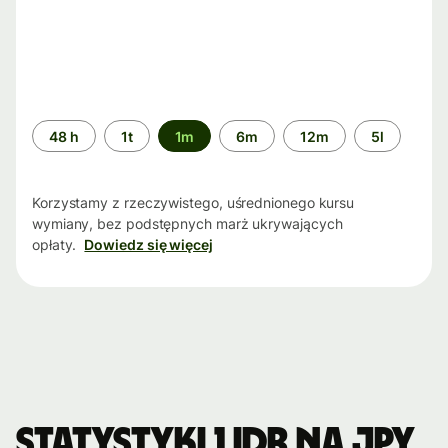
Przedział
48 h
1t
1m
6m
12m
5l
czasu
Korzystamy z rzeczywistego, uśrednionego kursu
wymiany, bez podstępnych marż ukrywających
opłaty.
Dowiedz się więcej
Statystyki 1 IDR na JPY