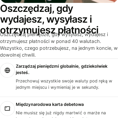
Oszczędzaj, gdy
wydajesz, wysyłasz i
otrzymujesz płatności
Oszczędzaj pieniądze, gdy wysyłasz, wydajesz i
otrzymujesz płatności w ponad 40 walutach.
Wszystko, czego potrzebujesz, na jednym koncie, w
dowolnej chwili.
Zarządzaj pieniędzmi globalnie, gdziekolwiek
jesteś.
Przechowuj wszystkie swoje waluty pod ręką w
jednym miejscu i wymieniaj je w sekundy.
Międzynarodowa karta debetowa
Nie musisz się już nigdy martwić o marże na