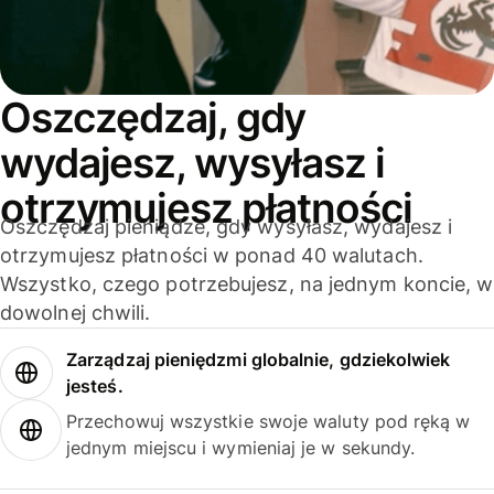
Oszczędzaj, gdy
wydajesz, wysyłasz i
otrzymujesz płatności
Oszczędzaj pieniądze, gdy wysyłasz, wydajesz i
otrzymujesz płatności w ponad 40 walutach.
Wszystko, czego potrzebujesz, na jednym koncie, w
dowolnej chwili.
Zarządzaj pieniędzmi globalnie, gdziekolwiek
jesteś.
Przechowuj wszystkie swoje waluty pod ręką w
jednym miejscu i wymieniaj je w sekundy.