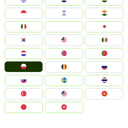
Indonesia
Israel
India
Italia
JA
Japan
South Korea
Malay
Mexico
Nederland
Norge
Portugal
Polska
România
Россия
Slovensko
Ruoŧŧa
ไทย
Türkiye
United States
Vietnam
中国
中國香港特別行政區