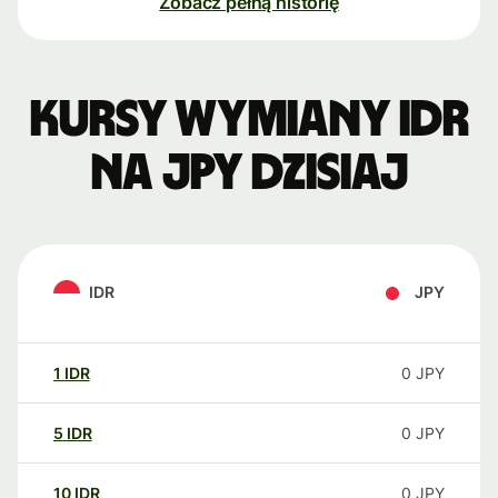
Zobacz pełną historię
Kursy wymiany IDR
na JPY dzisiaj
IDR
JPY
1
IDR
0
JPY
5
IDR
0
JPY
10
IDR
0
JPY