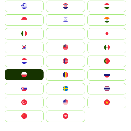
Greece
Hrvatska
Magyarország
Indonesia
Israel
India
Italia
JA
Japan
South Korea
Malay
Mexico
Nederland
Norge
Portugal
Polska
România
Россия
Slovensko
Ruoŧŧa
ไทย
Türkiye
United States
Vietnam
中国
中國香港特別行政區