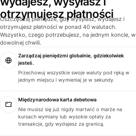
wydajesz, wysyłasz i
otrzymujesz płatności
Oszczędzaj pieniądze, gdy wysyłasz, wydajesz i
otrzymujesz płatności w ponad 40 walutach.
Wszystko, czego potrzebujesz, na jednym koncie, w
dowolnej chwili.
Zarządzaj pieniędzmi globalnie, gdziekolwiek
jesteś.
Przechowuj wszystkie swoje waluty pod ręką w
jednym miejscu i wymieniaj je w sekundy.
Międzynarodowa karta debetowa
Nie musisz się już nigdy martwić o marże na
kursach wymiany lub wysokie opłaty za
transakcje, gdy wydajesz za granicą.