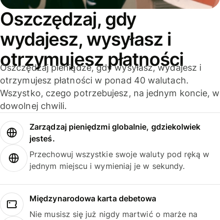
Oszczędzaj, gdy
wydajesz, wysyłasz i
otrzymujesz płatności
Oszczędzaj pieniądze, gdy wysyłasz, wydajesz i
otrzymujesz płatności w ponad 40 walutach.
Wszystko, czego potrzebujesz, na jednym koncie, w
dowolnej chwili.
Zarządzaj pieniędzmi globalnie, gdziekolwiek
jesteś.
Przechowuj wszystkie swoje waluty pod ręką w
jednym miejscu i wymieniaj je w sekundy.
Międzynarodowa karta debetowa
Nie musisz się już nigdy martwić o marże na