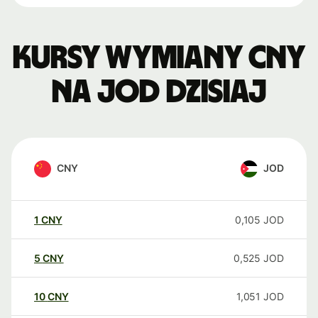
Kursy wymiany CNY
na JOD dzisiaj
CNY
JOD
1
CNY
0,105
JOD
5
CNY
0,525
JOD
10
CNY
1,051
JOD