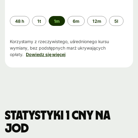
Przedział
48 h
1t
1m
6m
12m
5l
czasu
Korzystamy z rzeczywistego, uśrednionego kursu
wymiany, bez podstępnych marż ukrywających
opłaty.
Dowiedz się więcej
Statystyki 1 CNY na
JOD