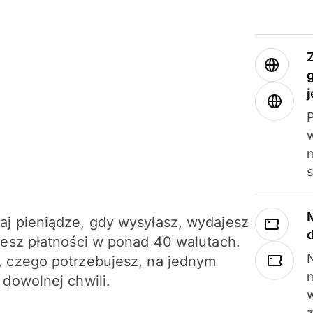
j
m
j pieniądze, gdy wysyłasz, wydajesz
jesz płatności w ponad 40 walutach.
N
 czego potrzebujesz, na jednym
 dowolnej chwili.