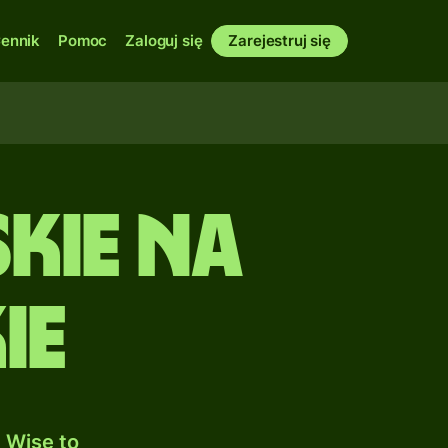
ennik
Pomoc
Zaloguj się
Zarejestruj się
kie na
ie
 Wise to