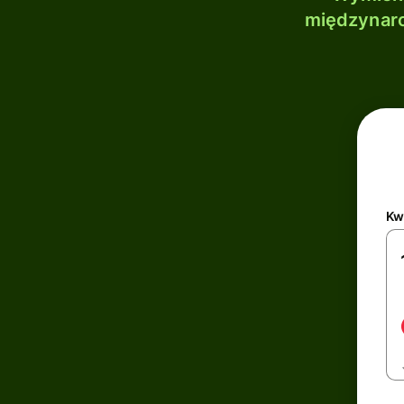
międzynaro
Kw