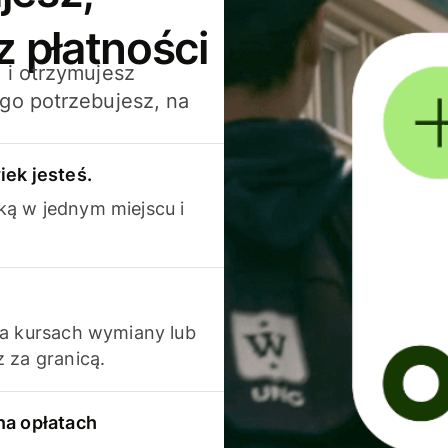
z płatności
 i otrzymujesz
go potrzebujesz, na
iek jesteś.
ką w jednym miejscu i
na kursach wymiany lub
 za granicą.
na opłatach