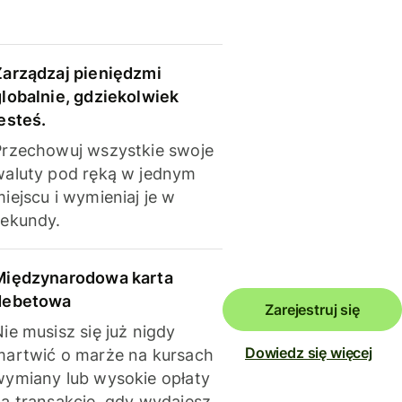
Zarządzaj pieniędzmi
globalnie, gdziekolwiek
esteś.
Przechowuj wszystkie swoje
waluty pod ręką w jednym
iejscu i wymieniaj je w
sekundy.
Międzynarodowa karta
debetowa
Zarejestruj się
ie musisz się już nigdy
Dowiedz się więcej
martwić o marże na kursach
wymiany lub wysokie opłaty
za transakcje, gdy wydajesz