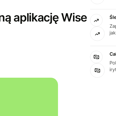
ną aplikację Wise
Śl
Za
ja
Ca
Po
ir