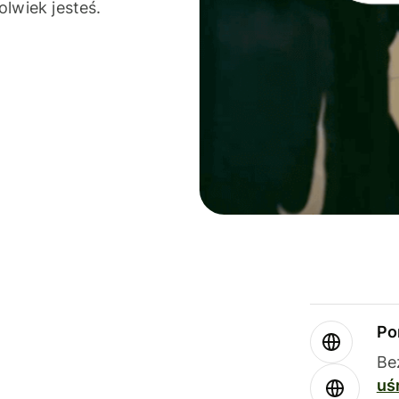
olwiek jesteś.
Po
Be
uś