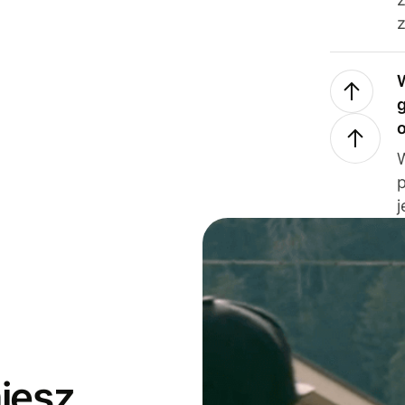
z
j
jesz,