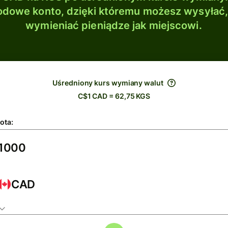
dowe konto, dzięki któremu możesz wysyłać
wymieniać pieniądze jak miejscowi.
Uśredniony kurs wymiany walut
C$1 CAD = 62,75 KGS
ota:
CAD