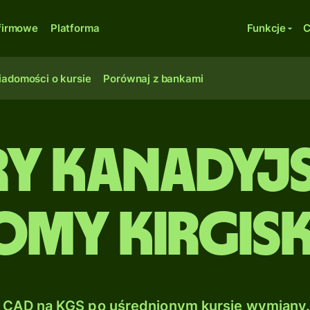
firmowe
Platforma
Funkcje
C
adomości o kursie
Porównaj z bankami
y kanadyjs
omy kirgisk
CAD na KGS po uśrednionym kursie wymiany.