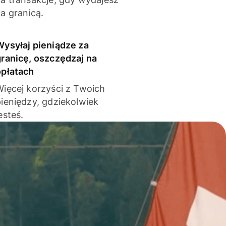
a granicą.
Wysyłaj pieniądze za
granicę, oszczędzaj na
opłatach
Więcej korzyści z Twoich
pieniędzy, gdziekolwiek
esteś.