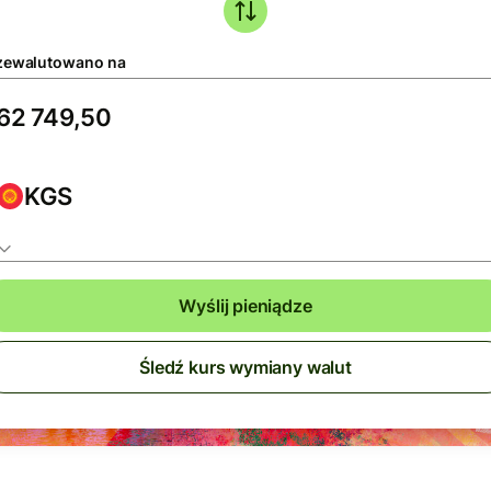
zewalutowano na
KGS
Wyślij pieniądze
Śledź kurs wymiany walut