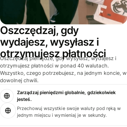
Oszczędzaj, gdy
wydajesz, wysyłasz i
otrzymujesz płatności
Oszczędzaj pieniądze, gdy wysyłasz, wydajesz i
otrzymujesz płatności w ponad 40 walutach.
Wszystko, czego potrzebujesz, na jednym koncie, w
dowolnej chwili.
Zarządzaj pieniędzmi globalnie, gdziekolwiek
jesteś.
Przechowuj wszystkie swoje waluty pod ręką w
jednym miejscu i wymieniaj je w sekundy.