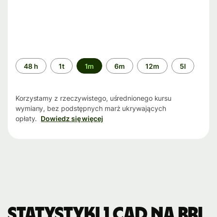
Przedział
48 h
1t
1m
6m
12m
5l
czasu
Korzystamy z rzeczywistego, uśrednionego kursu
wymiany, bez podstępnych marż ukrywających
opłaty.
Dowiedz się więcej
Statystyki 1 CAD na BRL