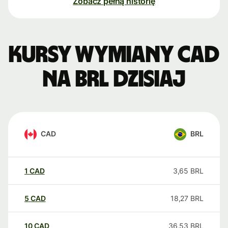
Zobacz pełną historię
Kursy wymiany CAD
na BRL dzisiaj
CAD
BRL
1
CAD
3,65
BRL
5
CAD
18,27
BRL
10
CAD
36,53
BRL