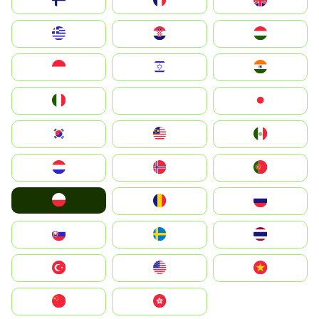
Suomi
France
United Kingdom
Greece
Hrvatska
Magyarország
Indonesia
Israel
India
Italia
JA
Japan
South Korea
Malay
Mexico
Nederland
Norge
Portugal
Polska
România
Россия
Slovensko
Ruoŧŧa
ไทย
Türkiye
United States
Vietnam
中国
中國香港特別行政區