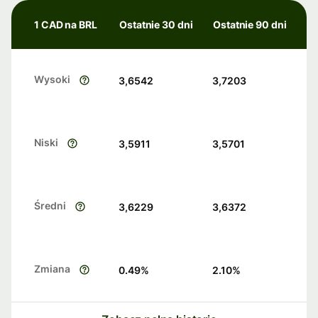
1 CAD na BRL
Ostatnie 30 dni
Ostatnie 90 dni
Wysoki
3,6542
3,7203
Niski
3,5911
3,5701
Średni
3,6229
3,6372
Zmiana
0.49
%
2.10
%