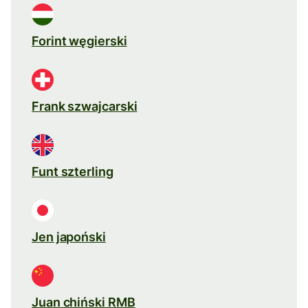
Forint węgierski
Frank szwajcarski
Funt szterling
Jen japoński
Juan chiński RMB