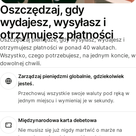
Oszczędzaj, gdy
wydajesz, wysyłasz i
otrzymujesz płatności
Oszczędzaj pieniądze, gdy wysyłasz, wydajesz i
otrzymujesz płatności w ponad 40 walutach.
Wszystko, czego potrzebujesz, na jednym koncie, w
dowolnej chwili.
Zarządzaj pieniędzmi globalnie, gdziekolwiek
jesteś.
Przechowuj wszystkie swoje waluty pod ręką w
jednym miejscu i wymieniaj je w sekundy.
Międzynarodowa karta debetowa
Nie musisz się już nigdy martwić o marże na