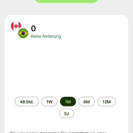
0
Keine Änderung
Zeitraum
48 Std.
1W
1M
6M
12M
5J