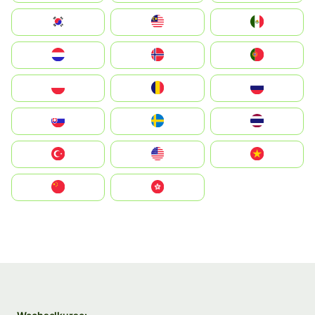
South Korea
Malay
Mexico
Nederland
Norge
Portugal
Polska
România
Россия
Slovensko
Ruoŧŧa
ไทย
Türkiye
United States
Vietnam
中国
中國香港特別行政區