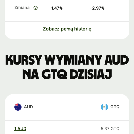
Zmiana
1.47
%
-2.97
%
Zobacz pełną historię
Kursy wymiany AUD
na GTQ dzisiaj
AUD
GTQ
1
AUD
5.37
GTQ