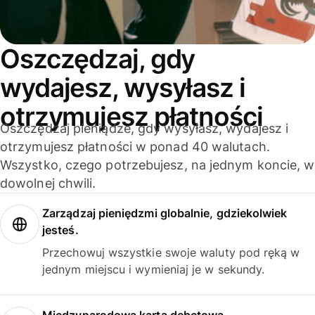
Oszczędzaj, gdy
wydajesz, wysyłasz i
otrzymujesz płatności
Oszczędzaj pieniądze, gdy wysyłasz, wydajesz i
otrzymujesz płatności w ponad 40 walutach.
Wszystko, czego potrzebujesz, na jednym koncie, w
dowolnej chwili.
Zarządzaj pieniędzmi globalnie, gdziekolwiek
jesteś.
Przechowuj wszystkie swoje waluty pod ręką w
jednym miejscu i wymieniaj je w sekundy.