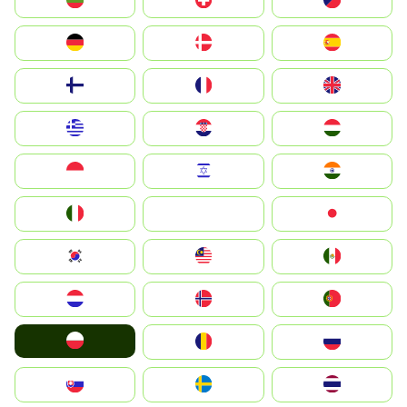
България
Switzerland
Czechia
Deutschland
Denmark
España
Suomi
France
United Kingdom
Greece
Hrvatska
Magyarország
Indonesia
Israel
India
Italia
JA
Japan
South Korea
Malay
Mexico
Nederland
Norge
Portugal
Polska
România
Россия
Slovensko
Ruoŧŧa
ไทย