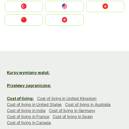
Türkiye
United States
Vietnam
中国
中國香港特別行政區
Kursy wymiany walut:
Przelewy zagraniczne:
Cost of living:
Cost of living in United Kingdom
Cost of living in United States
Cost of living in Australia
Cost of living in India
Cost of living in Germany
Cost of living in France
Cost of living in Spain
Cost of living in Canada