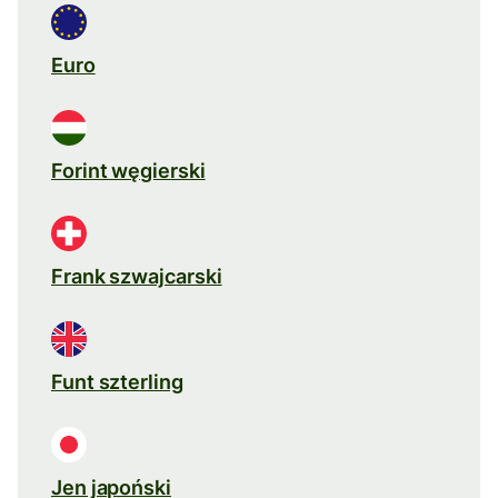
Euro
Forint węgierski
Frank szwajcarski
Funt szterling
Jen japoński