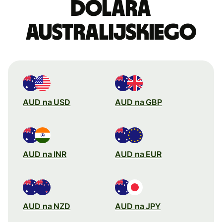
dolara
australijskiego
AUD na USD
AUD na GBP
AUD na INR
AUD na EUR
AUD na NZD
AUD na JPY