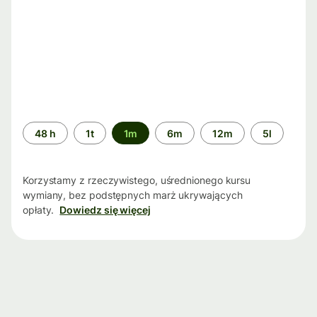
Przedział
48 h
1t
1m
6m
12m
5l
czasu
Korzystamy z rzeczywistego, uśrednionego kursu
wymiany, bez podstępnych marż ukrywających
opłaty.
Dowiedz się więcej