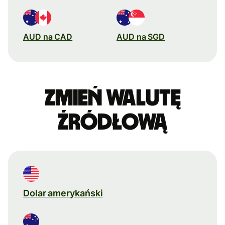
AUD na CAD
AUD na SGD
Zmień walutę
źródłową
Dolar amerykański