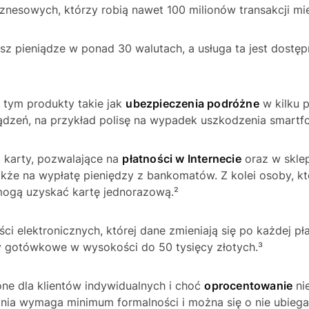
iznesowych, którzy robią nawet 100 milionów transakcji mie
sz pieniądze w ponad 30 walutach, a usługa ta jest dostę
a tym produkty takie jak
ubezpieczenia podróżne
w kilku p
ądzeń, na przykład polisę na wypadek uszkodzenia smartf
ż karty, pozwalające na
płatności w Internecie
oraz w skle
akże na wypłatę pieniędzy z bankomatów. Z kolei osoby, kt
ogą uzyskać kartę jednorazową.²
ści elektronicznych, której dane zmieniają się po każdej pł
ty gotówkowe w wysokości do 50 tysięcy złotych.³
ne dla klientów indywidualnych i choć
oprocentowanie
nie
nia wymaga minimum formalności i można się o nie ubiegać