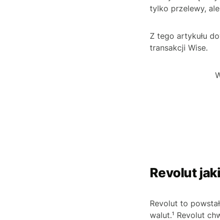
tylko przelewy, al
Z tego artykułu d
transakcji Wise.
W
Revolut jak
Revolut to powstał
walut.¹ Revolut ch