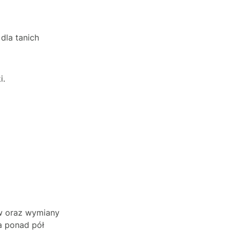
 dla tanich
i.
ów oraz wymiany
ma ponad pół