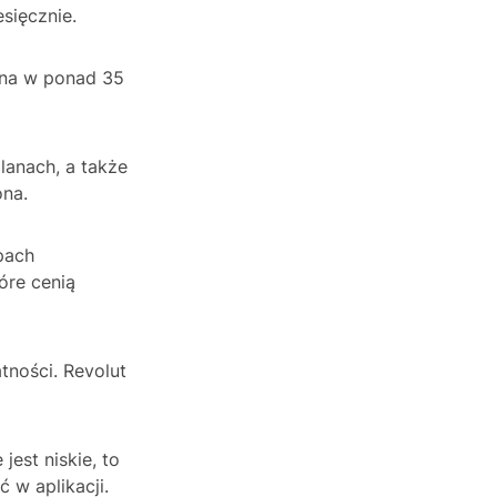
sięcznie.
pna w ponad 35
lanach, a także
ona.
pach
óre cenią
atności. Revolut
 jest niskie, to
 w aplikacji.