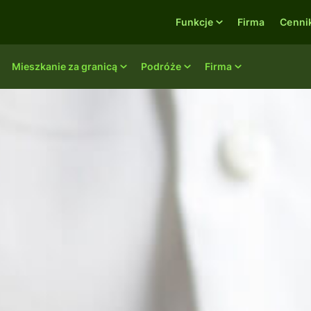
Funkcje
Firma
Cenni
Mieszkanie za granicą
Podróże
Firma