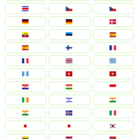
Costa Rica
Czechia
Česko
Deutschland
Germany
Danmark
Ecuador
Eesti
Spain
España
Suomi
France
France
United Kingdom
Ελλάδα
Guatemala
Hong Kong
中國香港特別行政區
Hrvatska
Magyarország
Indonesia
Ireland
ישראל
भारत
India
Ísland
Italia
Japan
日本
대한민국
Lietuva
Latvija
Maroc