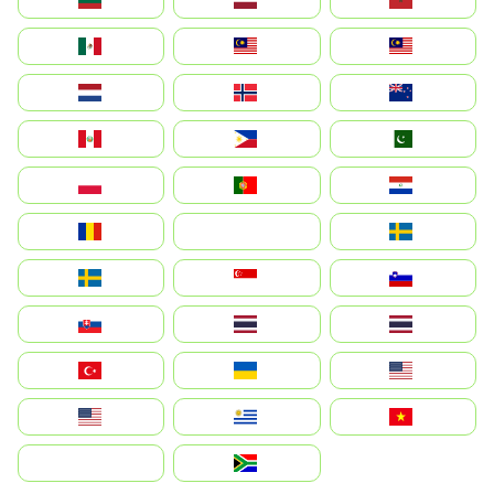
México
Malaysia (MS)
Malaysia
Nederland
Norge
New Zealand
Perú
Philippines
Pakistan
Polska
Portugal
Paraguay
România
На русском
Sweden
Sverige
Singapore
Slovenija
Slovensko
Thailand
ไทย
Türkiye
Україна
United States
Estados Unidos
Uruguay
Việt Nam
بالعربية
South Africa