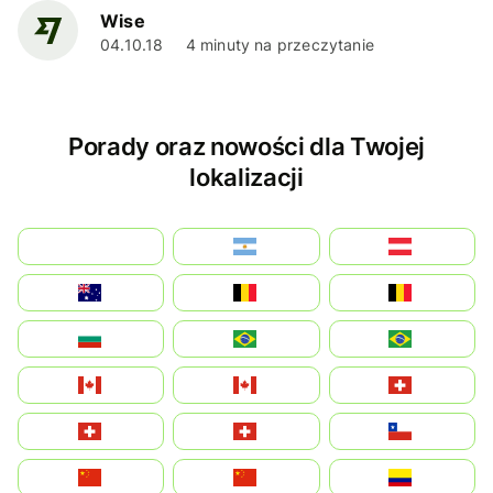
Wise
04.10.18
4 minuty na przeczytanie
Porady oraz nowości dla Twojej
lokalizacji
بالعربية
Argentina
Österreich
Australia
België
Belgique
България
Brasil (ES)
Brasil
Canada (FR)
Canada
Svizzera
Suisse
Schweiz
Chile
中国
China
Colombia