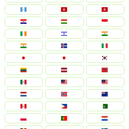
Guatemala
Hong Kong
中國香港特別行政區
Hrvatska
Magyarország
Indonesia
Ireland
ישראל
भारत
India
Ísland
Italia
Japan
日本
대한민국
Lietuva
Latvija
Maroc
México
Malaysia (MS)
Malaysia
Nederland
Norge
New Zealand
Perú
Philippines
Pakistan
Polska
Portugal
Paraguay