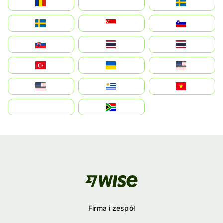
România
На русском
Sweden
Sverige
Singapore
Slovenija
Slovensko
Thailand
ไทย
Türkiye
Україна
United States
Estados Unidos
Uruguay
Việt Nam
بالعربية
South Africa
Firma i zespół