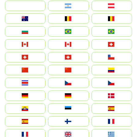
بالعربية
Argentina
Österreich
Australia
België
Belgique
България
Brasil (ES)
Brasil
Canada (FR)
Canada
Svizzera
Suisse
Schweiz
Chile
中国
China
Colombia
Costa Rica
Czechia
Česko
Deutschland
Germany
Danmark
Ecuador
Eesti
Spain
España
Suomi
France
France
United Kingdom
Ελλάδα