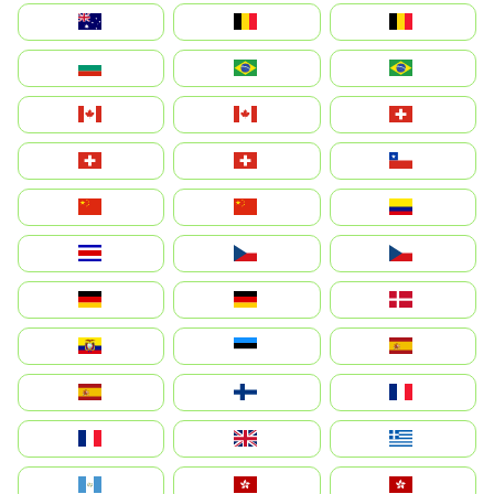
Australia
België
Belgique
България
Brasil (ES)
Brasil
Canada (FR)
Canada
Svizzera
Suisse
Schweiz
Chile
中国
China
Colombia
Costa Rica
Czechia
Česko
Deutschland
Germany
Danmark
Ecuador
Eesti
Spain
España
Suomi
France
France
United Kingdom
Ελλάδα
Guatemala
Hong Kong
中國香港特別行政區