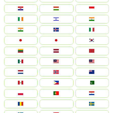
Hrvatska
Magyarország
Indonesia
Ireland
ישראל
भारत
India
Ísland
Italia
Japan
日本
대한민국
Lietuva
Latvija
Maroc
México
Malaysia (MS)
Malaysia
Nederland
Norge
New Zealand
Perú
Philippines
Pakistan
Polska
Portugal
Paraguay
România
На русском
Sweden