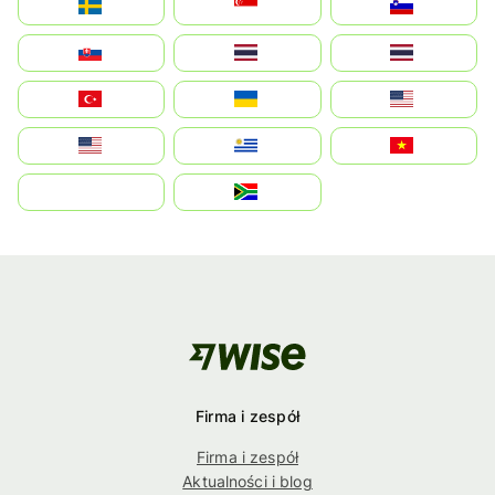
Sverige
Singapore
Slovenija
Slovensko
Thailand
ไทย
Türkiye
Україна
United States
Estados Unidos
Uruguay
Việt Nam
بالعربية
South Africa
Firma i zespół
Firma i zespół
Aktualności i blog