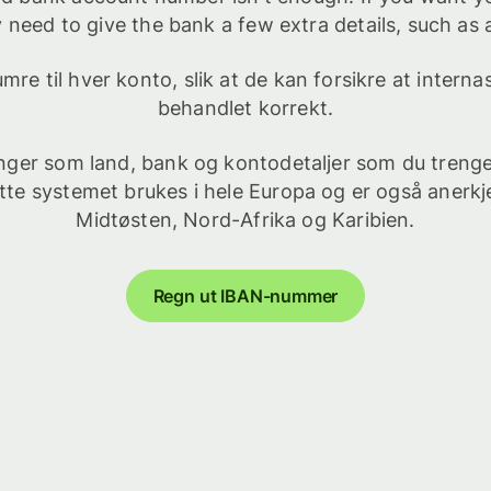
lly need to give the bank a few extra details, such a
re til hver konto, slik at de kan forsikre at interna
behandlet korrekt.
nger som land, bank og kontodetaljer som du trenger
tte systemet brukes i hele Europa og er også anerkjen
Midtøsten, Nord-Afrika og Karibien.
Regn ut IBAN-nummer