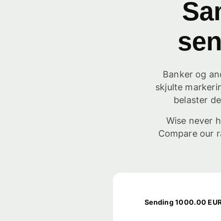
Sa
sen
Banker og and
skjulte markeri
belaster d
Wise never h
Compare our r
Sending 1000.00 EUR