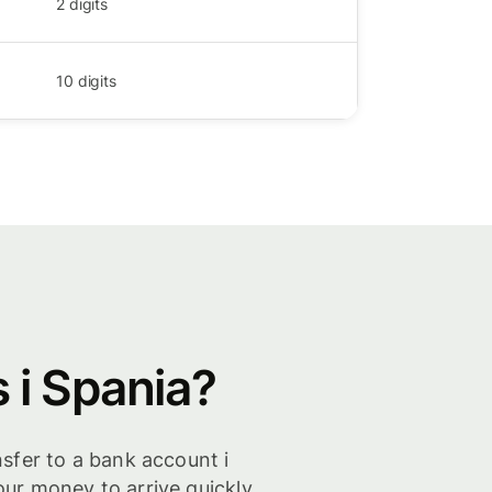
2
digits
10
digits
 i Spania?
nsfer to a bank account i
our money to arrive quickly