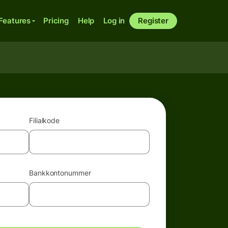
Features
Pricing
Help
Log in
Register
Filialkode
Bankkontonummer