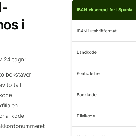
N-
IBAN-eksempel for i Spania
os i
IBAN i utskriftformat
Landkode
v 24 tegn:
Kontrollsifre
to bokstaver
v to tall
kkode
Bankkode
filialen
jonal kode
Filialkode
bankkontonummeret