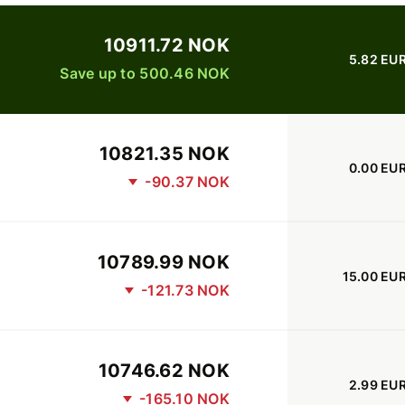
10911.72 NOK
5.82 EU
Save up to 500.46 NOK
10821.35 NOK
0.00 EU
-90.37 NOK
10789.99 NOK
15.00 EU
-121.73 NOK
10746.62 NOK
2.99 EU
-165.10 NOK