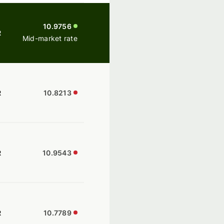
10.9756
R
Mid-market rate
R
10.8213
R
10.9543
R
10.7789