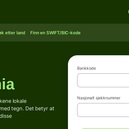
øk etter land
Finn en SWIFT/BIC-kode
Bankkode
ia
Nasjonalt sjekknummer
kene lokale
med tegn. Det betyr at
disse