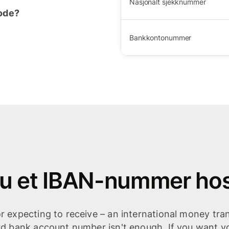
Nasjonalt sjekknummer
kode?
Bankkontonummer
u et IBAN-nummer hos
or expecting to receive – an international money tra
rd bank account number isn't enough. If you want y