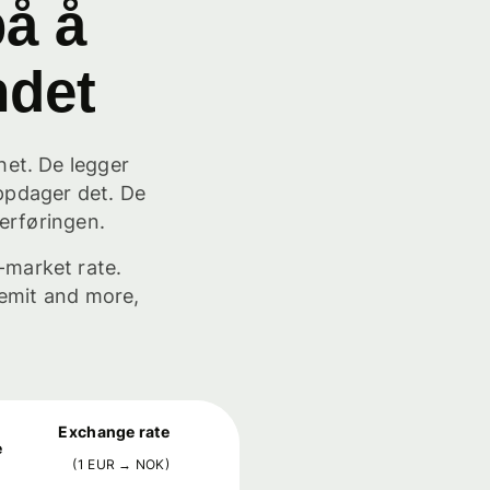
å å
ndet
het. De legger
oppdager det. De
erføringen.
-market rate.
emit and more,
Exchange rate
e
(
1
EUR
→
NOK
)