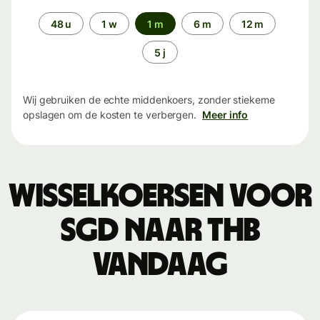
Periode
48 u
1 w
1 m
6 m
12 m
5 j
Wij gebruiken de echte middenkoers, zonder stiekeme
opslagen om de kosten te verbergen.
Meer info
Wisselkoersen voor
SGD naar THB
vandaag