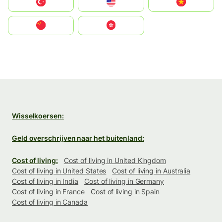
Türkiye
United States
Vietnam
中国
中國香港特別行政區
Wisselkoersen:
Geld overschrijven naar het buitenland:
Cost of living:
Cost of living in United Kingdom
Cost of living in United States
Cost of living in Australia
Cost of living in India
Cost of living in Germany
Cost of living in France
Cost of living in Spain
Cost of living in Canada