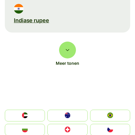
Indiase rupee
Meer tonen
الإمارات العربية المتحدة
Australia
Brazil
България
Switzerland
Czechia