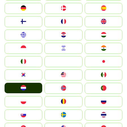
Deutschland
Denmark
España
Suomi
France
United Kingdom
Greece
Hrvatska
Magyarország
Indonesia
Israel
India
Italia
JA
Japan
South Korea
Malay
Mexico
Nederland
Norge
Portugal
Polska
România
Россия
Slovensko
Ruoŧŧa
ไทย