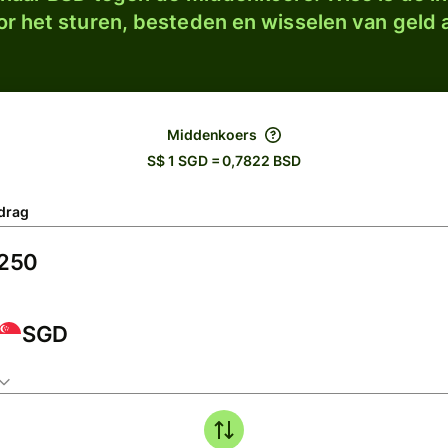
r het sturen, besteden en wisselen van geld a
Middenkoers
S$ 1 SGD = 0,7822 BSD
drag
SGD