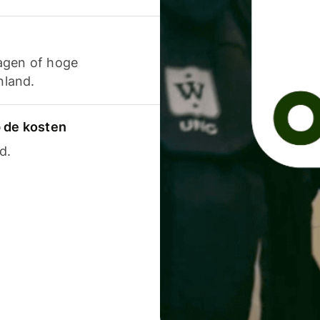
agen of hoge
nland.
p de kosten
d.