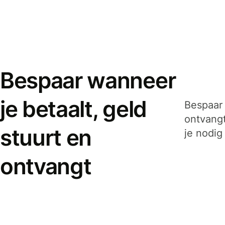
Bespaar wanneer
je betaalt, geld
Bespaar 
ontvangt
stuurt en
je nodig
ontvangt