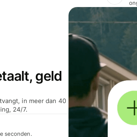
on
aalt, geld
ntvangt, in meer dan 40
ing, 24/7.
ele seconden.