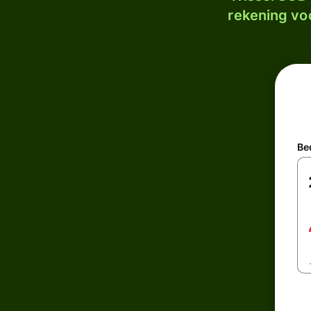
rekening voo
Be