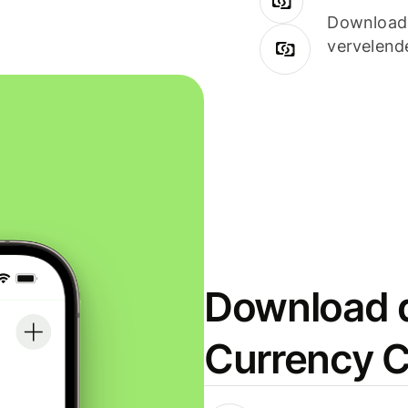
Downloade
vervelend
Download d
Currency C