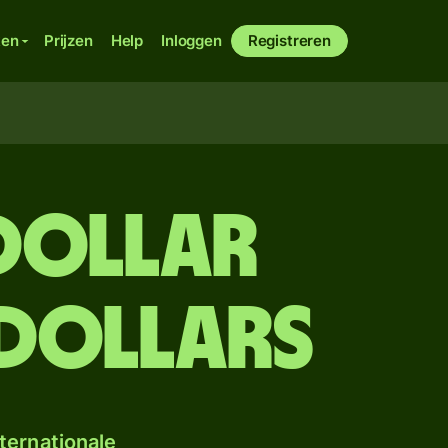
ken
Prijzen
Help
Inloggen
Registreren
dollar
dollars
ternationale