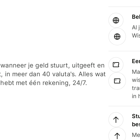
Be
Al 
Wi
Ee
wanneer je geld stuurt, uitgeeft en
Ma
, in meer dan 40 valuta's. Alles wat
wi
 hebt met één rekening, 24/7.
tra
in 
Stu
be
Me