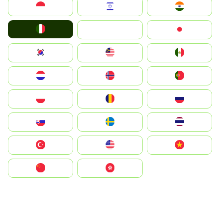
Indonesia
Israel
India
Italia
JA
Japan
South Korea
Malay
Mexico
Nederland
Norge
Portugal
Polska
România
Россия
Slovensko
Ruoŧŧa
ไทย
Türkiye
United States
Vietnam
中国
中國香港特別行政區