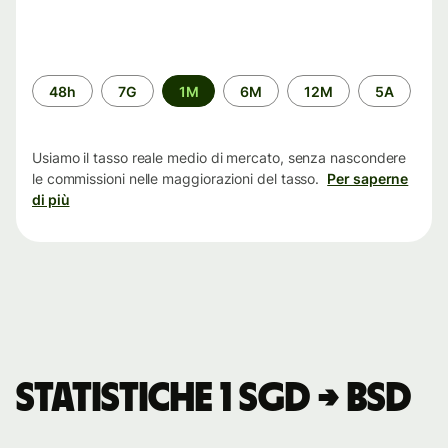
Periodo
48h
7G
1M
6M
12M
5A
di
tempo
Usiamo il tasso reale medio di mercato, senza nascondere
le commissioni nelle maggiorazioni del tasso.
Per saperne
di più
Statistiche 1 SGD → BSD