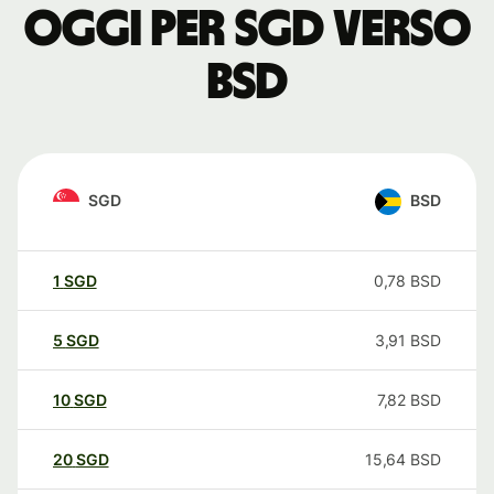
oggi per SGD verso
BSD
SGD
BSD
1
SGD
0,78
BSD
5
SGD
3,91
BSD
10
SGD
7,82
BSD
20
SGD
15,64
BSD