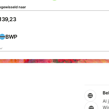
gewisseld naar
BWP
Be
Al 
Wi