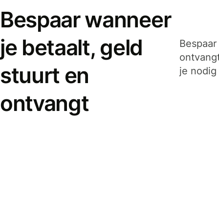
Bespaar wanneer
je betaalt, geld
Bespaar 
ontvangt
stuurt en
je nodig
ontvangt