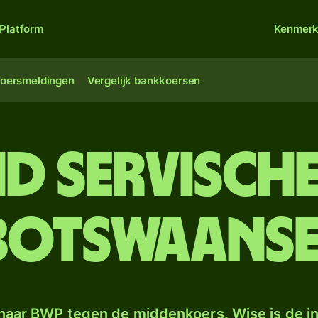
Platform
Kenmer
oersmeldingen
Vergelijk bankkoersen
d Servisch
Botswaanse 
naar BWP tegen de middenkoers. Wise is de in