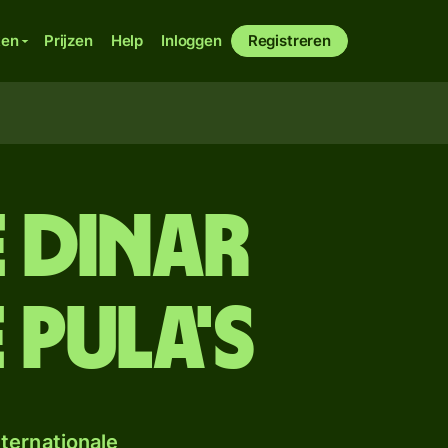
ken
Prijzen
Help
Inloggen
Registreren
e dinar
pula's
ternationale