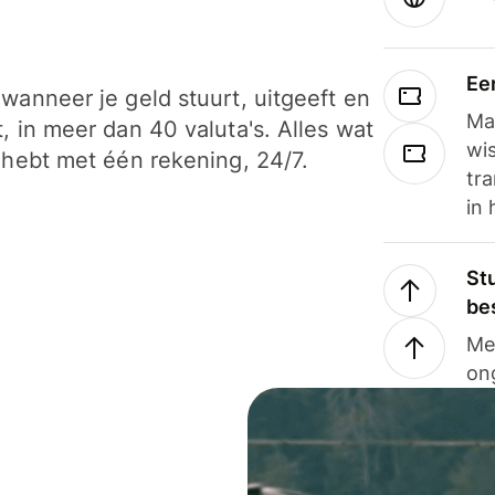
Ee
wanneer je geld stuurt, uitgeeft en
Ma
, in meer dan 40 valuta's. Alles wat
wi
 hebt met één rekening, 24/7.
tra
in 
Stu
be
Me
on