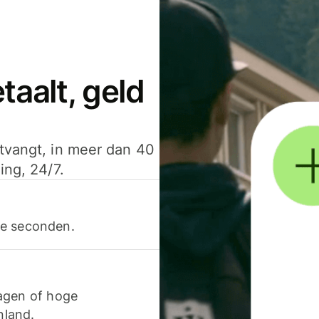
aalt, geld
ntvangt, in meer dan 40
ing, 24/7.
ele seconden.
agen of hoge
nland.