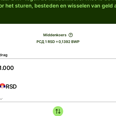
r het sturen, besteden en wisselen van geld a
Middenkoers
РСД 1 RSD = 0,1392 BWP
drag
RSD