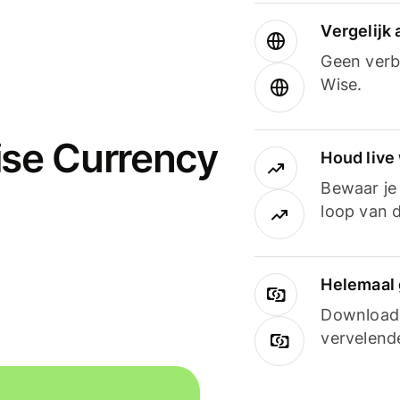
Vergelijk
Geen verbo
Wise.
ise Currency
Houd live
Bewaar je 
loop van d
Helemaal 
Downloade
vervelend