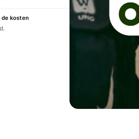
p de kosten
d.