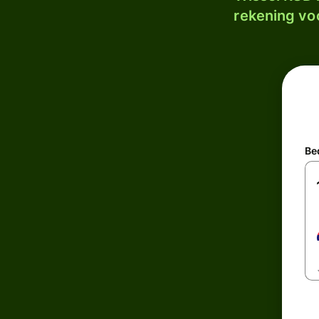
rekening voo
Be