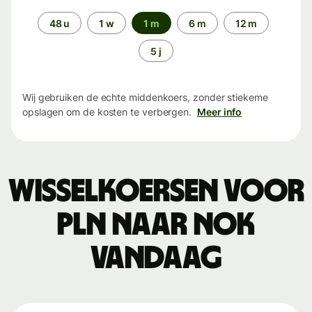
Periode
48 u
1 w
1 m
6 m
12 m
5 j
Wij gebruiken de echte middenkoers, zonder stiekeme
opslagen om de kosten te verbergen.
Meer info
Wisselkoersen voor
PLN naar NOK
vandaag