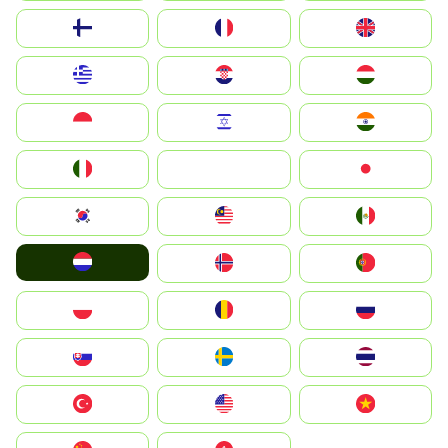
Suomi
France
United Kingdom
Greece
Hrvatska
Magyarország
Indonesia
Israel
India
Italia
JA
Japan
South Korea
Malay
Mexico
Nederland
Norge
Portugal
Polska
România
Россия
Slovensko
Ruoŧŧa
ไทย
Türkiye
United States
Vietnam