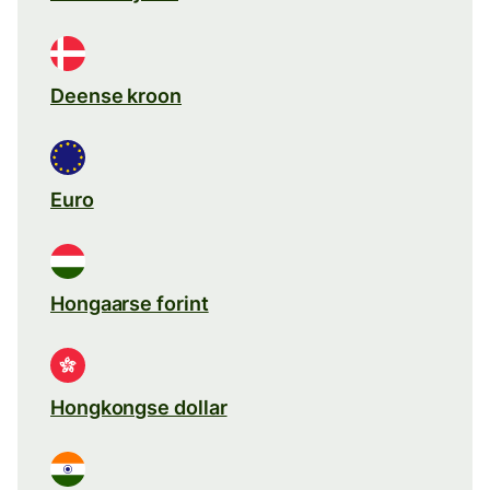
Deense kroon
Euro
Hongaarse forint
Hongkongse dollar