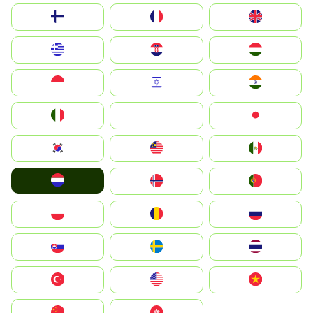
Suomi
France
United Kingdom
Greece
Hrvatska
Magyarország
Indonesia
Israel
India
Italia
JA
Japan
South Korea
Malay
Mexico
Nederland
Norge
Portugal
Polska
România
Россия
Slovensko
Ruoŧŧa
ไทย
Türkiye
United States
Vietnam
中国
中國香港特別行政區