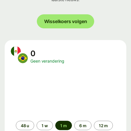
Wisselkoers volgen
0
Geen verandering
Periode
48 u
1 w
1 m
6 m
12 m