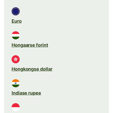
Euro
Hongaarse forint
Hongkongse dollar
Indiase rupee