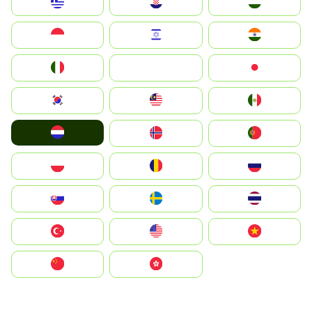
Greece
Hrvatska
Magyarország
Indonesia
Israel
India
Italia
JA
Japan
South Korea
Malay
Mexico
Nederland
Norge
Portugal
Polska
România
Россия
Slovensko
Ruoŧŧa
ไทย
Türkiye
United States
Vietnam
中国
中國香港特別行政區