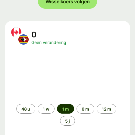
Wisselkoers volgen
0
Geen verandering
Periode
48 u
1 w
1 m
6 m
12 m
5 j