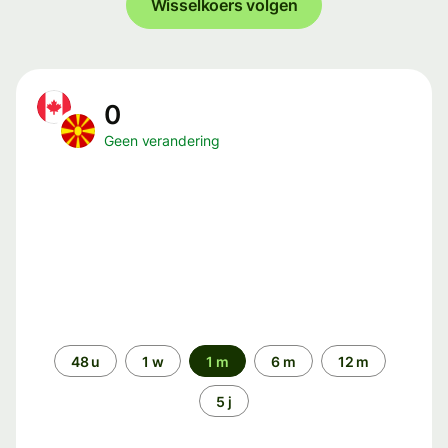
Wisselkoers volgen
0
Geen verandering
Periode
48 u
1 w
1 m
6 m
12 m
5 j