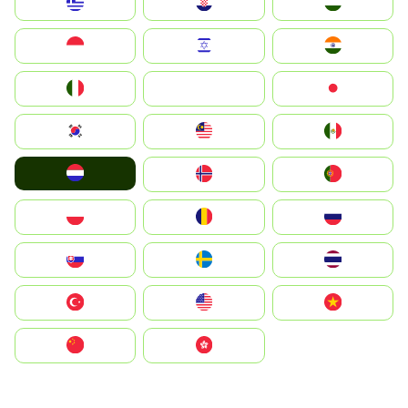
Greece
Hrvatska
Magyarország
Indonesia
Israel
India
Italia
JA
Japan
South Korea
Malay
Mexico
Nederland
Norge
Portugal
Polska
România
Россия
Slovensko
Ruoŧŧa
ไทย
Türkiye
United States
Vietnam
中国
中國香港特別行政區