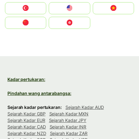
Türkiye
United States
Vietnam
中国
中國香港特別行政區
Kadar pertukaran:
Pindahan wang antarabangsa:
Sejarah kadar pertukaran:
Sejarah Kadar AUD
Sejarah Kadar GBP
Sejarah Kadar MXN
Sejarah Kadar EUR
Sejarah Kadar JPY
Sejarah Kadar CAD
Sejarah Kadar INR
Sejarah Kadar NZD
Sejarah Kadar ZAR