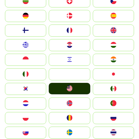
България
Switzerland
Czechia
Deutschland
Denmark
España
Suomi
France
United Kingdom
Greece
Hrvatska
Magyarország
Indonesia
Israel
India
Italia
JA
Japan
Malay
South Korea
Mexico
Nederland
Norge
Portugal
Polska
România
Россия
Slovensko
Ruoŧŧa
ไทย