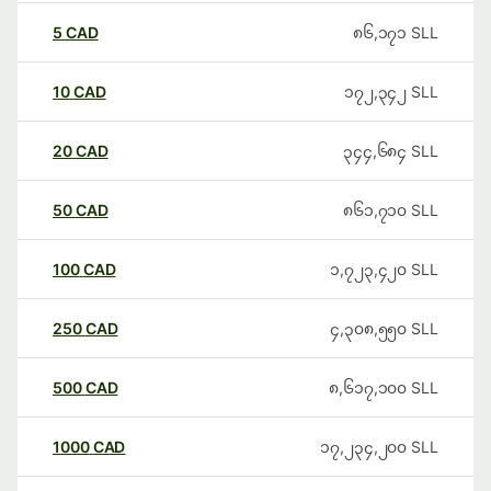
5
CAD
၈၆,၁၇၁
SLL
10
CAD
၁၇၂,၃၄၂
SLL
20
CAD
၃၄၄,၆၈၄
SLL
50
CAD
၈၆၁,၇၁၀
SLL
100
CAD
၁,၇၂၃,၄၂၀
SLL
250
CAD
၄,၃၀၈,၅၅၀
SLL
500
CAD
၈,၆၁၇,၁၀၀
SLL
1000
CAD
၁၇,၂၃၄,၂၀၀
SLL