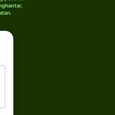
nghantar,
atan.