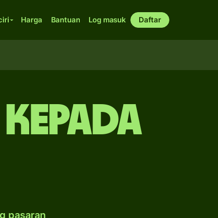
ciri
Harga
Bantuan
Log masuk
Daftar
e kepada
g pasaran