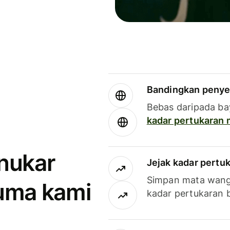
Bandingkan penye
Bebas daripada ba
kadar pertukaran
enukar
Jejak kadar pertu
Simpan mata wan
uma kami
kadar pertukaran 