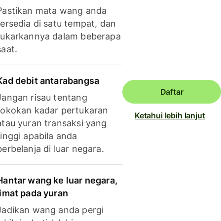
Pastikan mata wang anda
tersedia di satu tempat, dan
tukarkannya dalam beberapa
saat.
Kad debit antarabangsa
Daftar
Jangan risau tentang
tokokan kadar pertukaran
Ketahui lebih lanjut
atau yuran transaksi yang
tinggi apabila anda
berbelanja di luar negara.
Hantar wang ke luar negara,
jimat pada yuran
Jadikan wang anda pergi