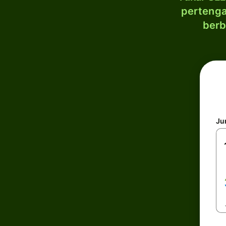
pertenga
berb
Ju