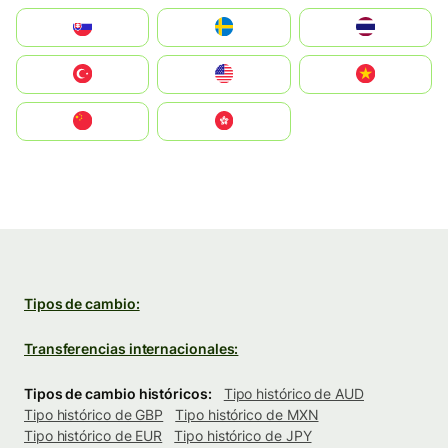
Slovensko
Ruoŧŧa
ไทย
Türkiye
United States
Vietnam
中国
中國香港特別行政區
Tipos de cambio:
Transferencias internacionales:
Tipos de cambio históricos:
Tipo histórico de AUD
Tipo histórico de GBP
Tipo histórico de MXN
Tipo histórico de EUR
Tipo histórico de JPY