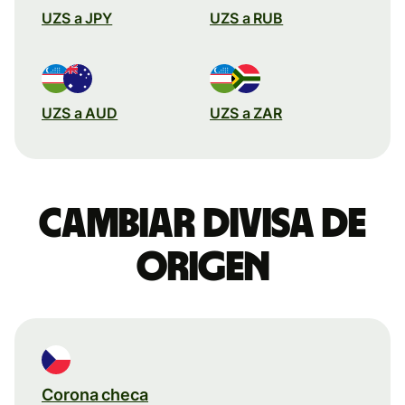
UZS a JPY
UZS a RUB
UZS a AUD
UZS a ZAR
Cambiar divisa de
origen
Corona checa