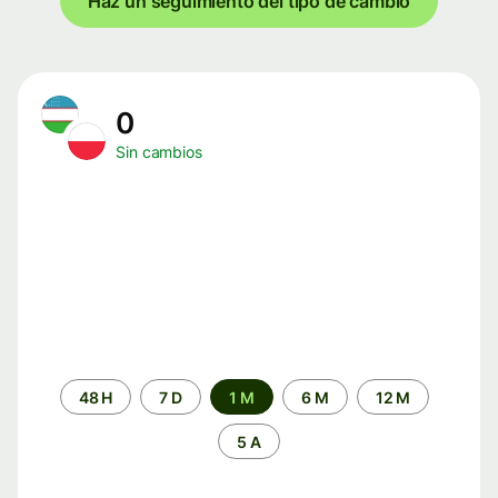
Haz un seguimiento del tipo de cambio
0
Sin cambios
Periodo
48 H
7 D
1 M
6 M
12 M
de
tiempo
5 A