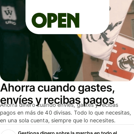
Ahorra cuando gastes,
envíes y recibas pagos
Ahorra dinero cuando envíes, gastes y recibas
pagos en más de 40 divisas. Todo lo que necesitas,
en una sola cuenta, siempre que lo necesites.
Gestiona dinero sobre la marcha en todo el