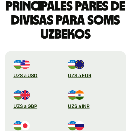
Principales pares de
divisas para soms
uzbekos
UZS a USD
UZS a EUR
UZS a GBP
UZS a INR